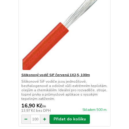
Silikonový vodič SiF červená 1X2,5, 100m
Silikonové SiF vodiče jsou jednožilové,
bezhalogenové a odolné vůči extrémním teplotám,
olejům a chemikáliím. Ideální pro rozvaděče, stroje,
topné prvky a průmyslové aplikace s vysokým
tepelným zatížením.
16,90 Kč
/
m
Skladem 500 m
13,97 Kč
bez DPH
Přidat do košíku