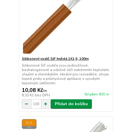
Silikonový vodič SiF hnědá 1X1,5, 100m
Silikonové SiF vodiče jsou jednožilové,
bezhalogenové a odolné vůči extrémním teplotám,
olejům a chemikáliím. Ideální pro rozvaděče, stroje,
topné prvky a průmyslové aplikace s vysokým
tepelným zatížením.
10,08 Kč
/
m
Skladem 800 m
8,33 Kč
bez DPH
Přidat do košíku