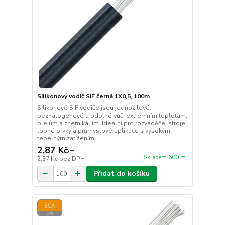
Silikonový vodič SiF černá 1X0,5, 100m
Silikonové SiF vodiče jsou jednožilové,
bezhalogenové a odolné vůči extrémním teplotám,
olejům a chemikáliím. Ideální pro rozvaděče, stroje,
topné prvky a průmyslové aplikace s vysokým
tepelným zatížením.
2,87 Kč
/
m
Skladem 600 m
2,37 Kč
bez DPH
Přidat do košíku