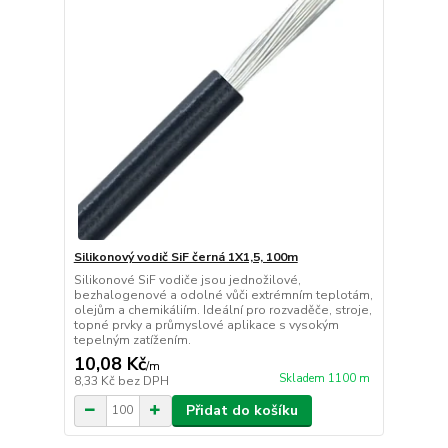
Silikonový vodič SiF černá 1X1,5, 100m
Silikonové SiF vodiče jsou jednožilové,
bezhalogenové a odolné vůči extrémním teplotám,
olejům a chemikáliím. Ideální pro rozvaděče, stroje,
topné prvky a průmyslové aplikace s vysokým
tepelným zatížením.
10,08 Kč
/
m
Skladem 1100 m
8,33 Kč
bez DPH
Přidat do košíku