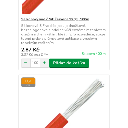
Silikonový vodič SiF červená 1X0,5, 100m
Silikonové SiF vodiče jsou jednožilové,
bezhalogenové a odolné vůči extrémním teplotám,
olejům a chemikáliím. Ideální pro rozvaděče, stroje,
topné prvky a průmyslové aplikace s vysokým
tepelným zatížením.
2,87 Kč
/
m
Skladem 400 m
2,37 Kč
bez DPH
Přidat do košíku