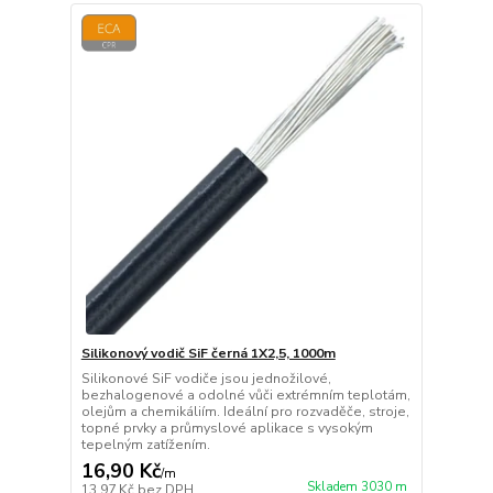
Silikonový vodič SiF černá 1X2,5, 1000m
Silikonové SiF vodiče jsou jednožilové,
bezhalogenové a odolné vůči extrémním teplotám,
olejům a chemikáliím. Ideální pro rozvaděče, stroje,
topné prvky a průmyslové aplikace s vysokým
tepelným zatížením.
16,90 Kč
/
m
Skladem 3030 m
13,97 Kč
bez DPH