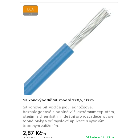
Silikonový vodič SiF modrá 1X0,5, 100m
Silikonové SiF vodiče jsou jednožilové,
bezhalogenové a odolné vůči extrémním teplotám,
olejům a chemikáliím. Ideální pro rozvaděče, stroje,
topné prvky a průmyslové aplikace s vysokým
tepelným zatížením.
2,87 Kč
/
m
Skladem 1000 m