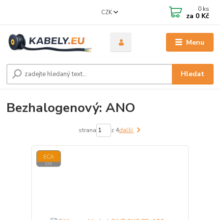
0
ks
CZK
za
0 Kč
Menu
Hledat
Bezhalogenový: ANO
strana
z 4
další