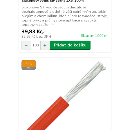
Silikonový vodič SiF černá 1X6, 100m
Silikonové SiF vodiče jsou jednožilové,
bezhalogenové a odolné vůči extrémním teplotám,
olejům a chemikáliím. Ideální pro rozvaděče, stroje,
topné prvky a průmyslové aplikace s vysokým
tepelným zatížením.
39,83 Kč
/
m
Skladem 1000 m
32,92 Kč
bez DPH
Přidat do košíku