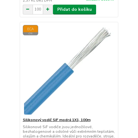
2,37 Kč
bez DPH
Přidat do košíku
Silikonový vodič SiF modrá 1X1, 100m
Silikonové SiF vodiče jsou jednožilové,
bezhalogenové a odolné vůči extrémním teplotám,
olejům a chemikáliím. Ideální pro rozvaděče, stroje,