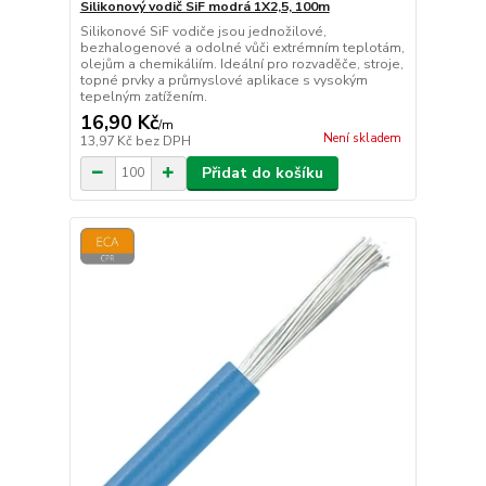
Silikonový vodič SiF modrá 1X2,5, 100m
Silikonové SiF vodiče jsou jednožilové,
bezhalogenové a odolné vůči extrémním teplotám,
olejům a chemikáliím. Ideální pro rozvaděče, stroje,
topné prvky a průmyslové aplikace s vysokým
tepelným zatížením.
16,90 Kč
/
m
Není skladem
13,97 Kč
bez DPH
Přidat do košíku