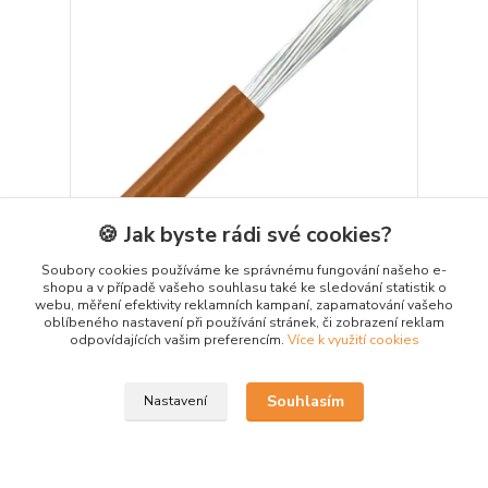
🍪 Jak byste rádi své cookies?
Soubory cookies používáme ke správnému fungování našeho e-
Silikonový vodič SiF hnědá 1X2,5, 100m
shopu a v případě vašeho souhlasu také ke sledování statistik o
webu, měření efektivity reklamních kampaní, zapamatování vašeho
Silikonové SiF vodiče jsou jednožilové,
oblíbeného nastavení při používání stránek, či zobrazení reklam
bezhalogenové a odolné vůči extrémním teplotám,
odpovídajících vašim preferencím.
Více k využití cookies
olejům a chemikáliím. Ideální pro rozvaděče, stroje,
topné prvky a průmyslové aplikace s vysokým
tepelným zatížením.
16,90 Kč
Souhlasím
Nastavení
/
m
Skladem 800 m
13,97 Kč
bez DPH
Přidat do košíku