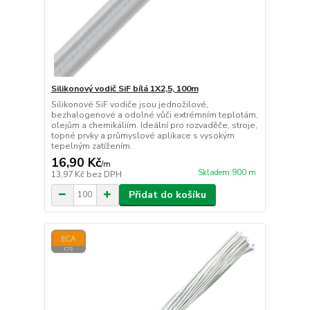
Silikonový vodič SiF bílá 1X2,5, 100m
Silikonové SiF vodiče jsou jednožilové,
bezhalogenové a odolné vůči extrémním teplotám,
olejům a chemikáliím. Ideální pro rozvaděče, stroje,
topné prvky a průmyslové aplikace s vysokým
tepelným zatížením.
16,90 Kč
/
m
Skladem 900 m
13,97 Kč
bez DPH
Přidat do košíku