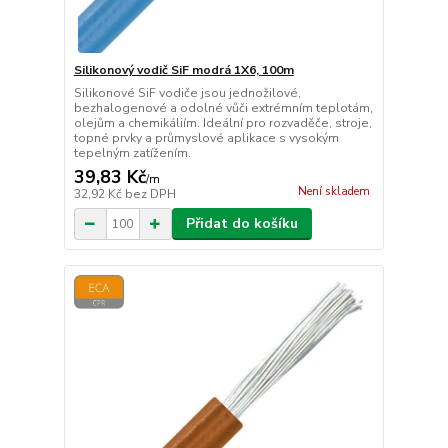
Silikonový vodič SiF modrá 1X6, 100m
Silikonové SiF vodiče jsou jednožilové,
bezhalogenové a odolné vůči extrémním teplotám,
olejům a chemikáliím. Ideální pro rozvaděče, stroje,
topné prvky a průmyslové aplikace s vysokým
tepelným zatížením.
39,83 Kč
/
m
Není skladem
32,92 Kč
bez DPH
Přidat do košíku