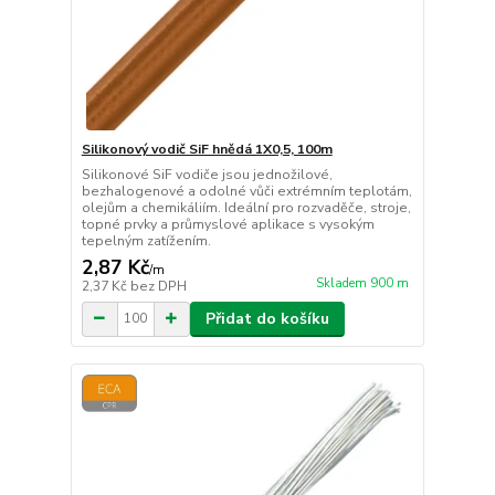
Silikonový vodič SiF hnědá 1X0,5, 100m
Silikonové SiF vodiče jsou jednožilové,
bezhalogenové a odolné vůči extrémním teplotám,
olejům a chemikáliím. Ideální pro rozvaděče, stroje,
topné prvky a průmyslové aplikace s vysokým
tepelným zatížením.
2,87 Kč
/
m
Skladem 900 m
2,37 Kč
bez DPH
Přidat do košíku