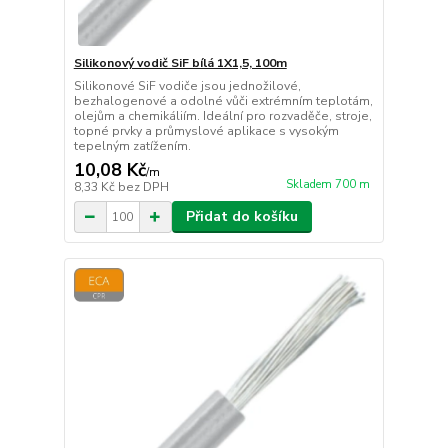
Silikonový vodič SiF bílá 1X1,5, 100m
Silikonové SiF vodiče jsou jednožilové,
bezhalogenové a odolné vůči extrémním teplotám,
olejům a chemikáliím. Ideální pro rozvaděče, stroje,
topné prvky a průmyslové aplikace s vysokým
tepelným zatížením.
10,08 Kč
/
m
Skladem 700 m
8,33 Kč
bez DPH
Přidat do košíku