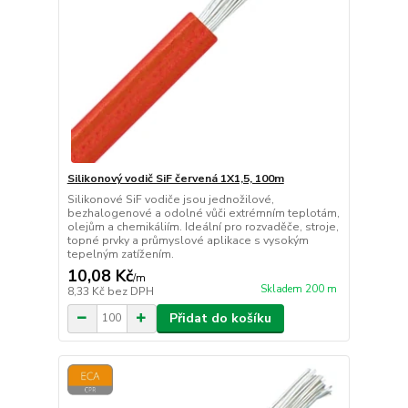
Silikonový vodič SiF červená 1X1,5, 100m
Silikonové SiF vodiče jsou jednožilové,
bezhalogenové a odolné vůči extrémním teplotám,
olejům a chemikáliím. Ideální pro rozvaděče, stroje,
topné prvky a průmyslové aplikace s vysokým
tepelným zatížením.
10,08 Kč
/
m
Skladem 200 m
8,33 Kč
bez DPH
Přidat do košíku