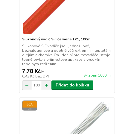
Silikonový vodič SiF červená 1X1, 100m
Silikonové SiF vodiče jsou jednožilové,
bezhalogenové a odolné vůči extrémním teplotám,
olejům a chemikáliím. Ideální pro rozvaděče, stroje,
topné prvky a průmyslové aplikace s vysokým
tepelným zatížením.
7,78 Kč
/
m
Skladem 1000 m
6,43 Kč
bez DPH
Přidat do košíku