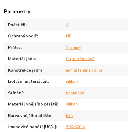
Parametry
Počet žil
1
Ochraný vodič
NE
Průřez
1,5 mm²
Materiál jádra
Cu, pocínovaná
Konstrukce jádra
jemně laněné (tř. 5)
Izolační materiál žil
silikon
Stínění
nestíněný
Materiál vnějšího pláště
silikon
Barva vnějšího pláště
bílá
Jmenovité napětí [U0/U]
300/500 V