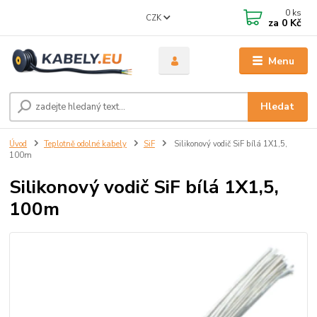
0
ks
CZK
za
0 Kč
Menu
Hledat
Úvod
Teplotně odolné kabely
SiF
Silikonový vodič SiF bílá 1X1,5,
100m
Silikonový vodič SiF bílá 1X1,5,
100m