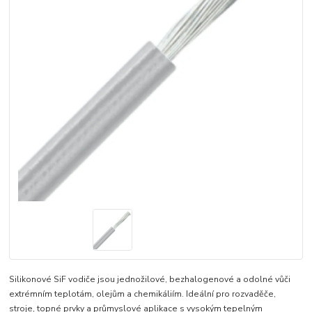
Silikonové SiF vodiče jsou jednožilové, bezhalogenové a odolné vůči
extrémním teplotám, olejům a chemikáliím. Ideální pro rozvaděče,
stroje, topné prvky a průmyslové aplikace s vysokým tepelným