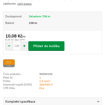
zatížením.
celý popis
Dostupnost
Skladem 700 m
Balení
100 m
10,08 Kč
/
m
8,33 Kč
bez DPH
Přidat do košíku
Číslo produktu:
90000150
Počet žil:
1
Průřez:
1,5 mm²
Jmenovité napětí [U0/U]:
300/500 V
CPR třída:
Eca
Kompletní specifikace