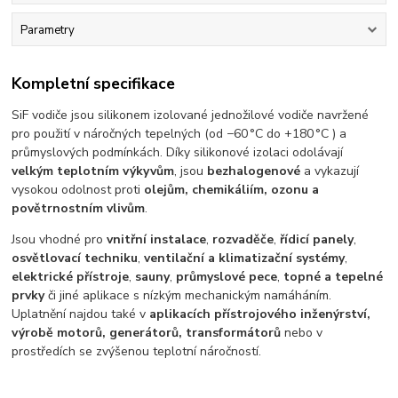
Parametry
Kompletní specifikace
SiF vodiče jsou silikonem izolované jednožilové vodiče navržené
pro použití v náročných tepelných (od −60 °C do +180 °C ) a
průmyslových podmínkách. Díky silikonové izolaci odolávají
velkým teplotním výkyvům
, jsou
bezhalogenové
a vykazují
vysokou odolnost proti
olejům, chemikáliím, ozonu a
povětrnostním vlivům
.
Jsou vhodné pro
vnitřní instalace
,
rozvaděče
,
řídicí panely
,
osvětlovací techniku
,
ventilační a klimatizační systémy
,
elektrické přístroje
,
sauny
,
průmyslové pece
,
topné a tepelné
prvky
či jiné aplikace s nízkým mechanickým namáháním.
Uplatnění najdou také v
aplikacích přístrojového inženýrství,
výrobě motorů, generátorů, transformátorů
nebo v
prostředích se zvýšenou teplotní náročností.