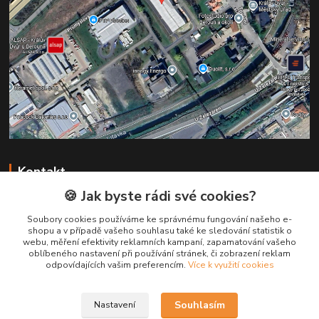
Kontakt
🍪 Jak byste rádi své cookies?
+420 731 147 113
Soubory cookies používáme ke správnému fungování našeho e-
(Po-Pá, 8-16 hod.)
shopu a v případě vašeho souhlasu také ke sledování statistik o
webu, měření efektivity reklamních kampaní, zapamatování vašeho
info@pruska.cz
oblíbeného nastavení při používání stránek, či zobrazení reklam
odpovídajících vašim preferencím.
Více k využití cookies
Souhlasím
Nastavení