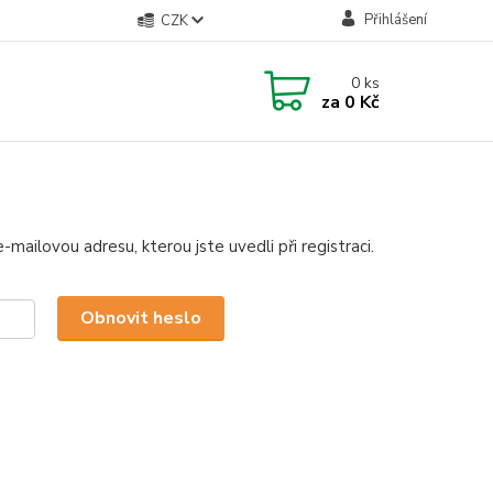
Přihlášení
CZK
0
ks
za
0 Kč
mailovou adresu, kterou jste uvedli při registraci.
Obnovit heslo