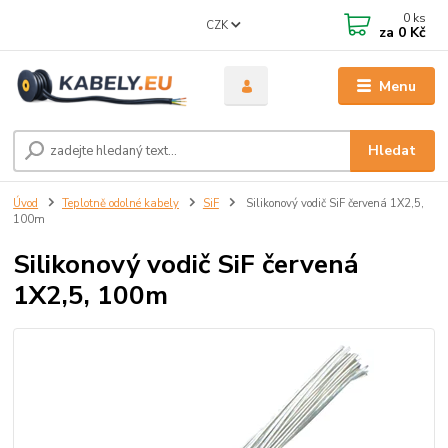
0
ks
CZK
za
0 Kč
Menu
Hledat
Úvod
Teplotně odolné kabely
SiF
Silikonový vodič SiF červená 1X2,5,
100m
Silikonový vodič SiF červená
1X2,5, 100m