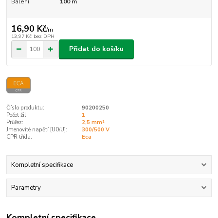
Balení
100 m
16,90 Kč
/
m
13,97 Kč
bez DPH
Přidat do košíku
Číslo produktu:
90200250
Počet žil:
1
Průřez:
2,5 mm²
Jmenovité napětí [U0/U]:
300/500 V
CPR třída:
Eca
Kompletní specifikace
Parametry
Kompletní specifikace