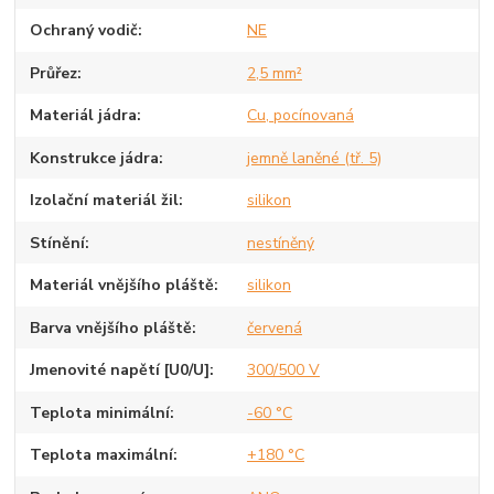
Ochraný vodič
NE
Průřez
2,5 mm²
Materiál jádra
Cu, pocínovaná
Konstrukce jádra
jemně laněné (tř. 5)
Izolační materiál žil
silikon
Stínění
nestíněný
Materiál vnějšího pláště
silikon
Barva vnějšího pláště
červená
Jmenovité napětí [U0/U]
300/500 V
Teplota minimální
-60 °C
Teplota maximální
+180 °C