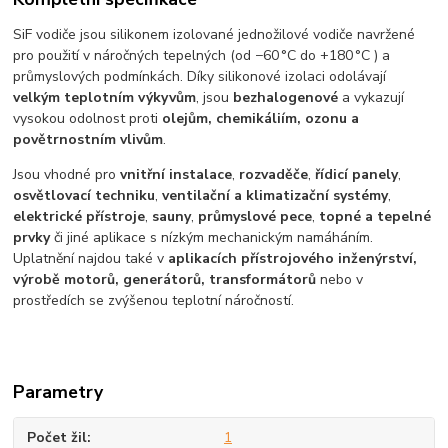
SiF vodiče jsou silikonem izolované jednožilové vodiče navržené
pro použití v náročných tepelných (od −60 °C do +180 °C ) a
průmyslových podmínkách. Díky silikonové izolaci odolávají
velkým teplotním výkyvům
, jsou
bezhalogenové
a vykazují
vysokou odolnost proti
olejům, chemikáliím, ozonu a
povětrnostním vlivům
.
Jsou vhodné pro
vnitřní instalace
,
rozvaděče
,
řídicí panely
,
osvětlovací techniku
,
ventilační a klimatizační systémy
,
elektrické přístroje
,
sauny
,
průmyslové pece
,
topné a tepelné
prvky
či jiné aplikace s nízkým mechanickým namáháním.
Uplatnění najdou také v
aplikacích přístrojového inženýrství,
výrobě motorů, generátorů, transformátorů
nebo v
prostředích se zvýšenou teplotní náročností.
Parametry
Počet žil
1