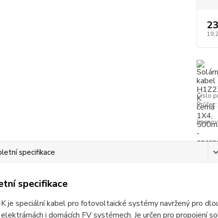
23
19,
Číslo p
Průřez:
Jmenovi
etní specifikace
tní specifikace
je speciální kabel pro fotovoltaické systémy navržený pro dlouhod
 elektrárnách i domácích FV systémech. Je určen pro propojení so