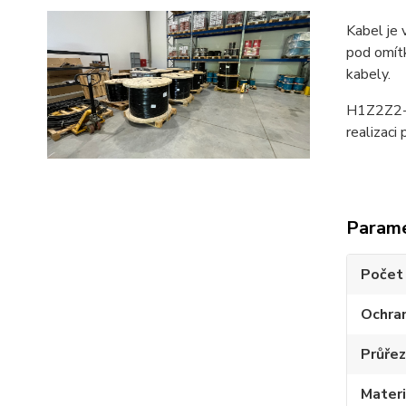
Kabel je 
pod omít
kabely.
H1Z2Z2-K 
realizaci
Param
Počet 
Ochran
Průřez
Materi