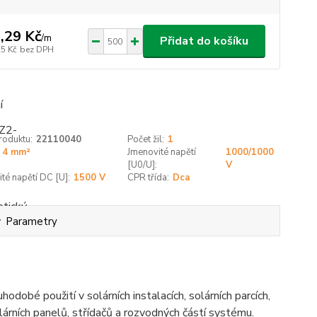
,29 Kč
/
m
Přidat do košíku
25 Kč
bez DPH
roduktu:
22110040
Počet žil:
1
4 mm²
Jmenovité napětí
1000/1000
[U0/U]:
V
té napětí DC [U]:
1500 V
CPR třída:
Dca
Parametry
obé použití v solárních instalacích, solárních parcích,
lárních panelů, střídačů a rozvodných částí systému.