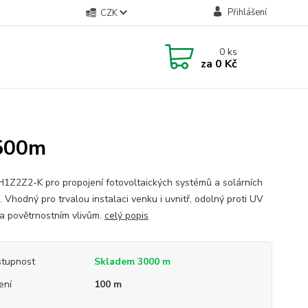
Přihlášení
CZK
0
ks
za
0 Kč
 500m
H1Z2Z2-K pro propojení fotovoltaických systémů a solárních
 Vhodný pro trvalou instalaci venku i uvnitř, odolný proti UV
 a povětrnostním vlivům.
celý popis
tupnost
Skladem 3000 m
ení
100 m