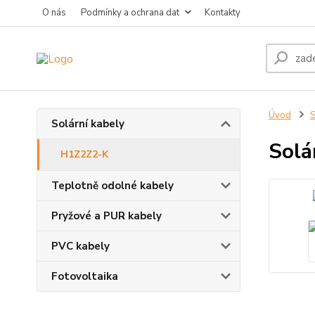
O nás
Podmínky a ochrana dat
Kontakty
Úvod
S
Solární kabely
Solá
H1Z2Z2-K
Teplotně odolné kabely
Pryžové a PUR kabely
PVC kabely
Fotovoltaika