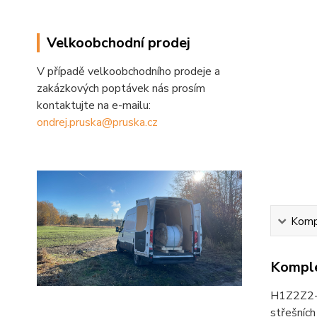
Velkoobchodní prodej
V případě velkoobchodního prodeje a
zakázkových poptávek nás prosím
kontaktujte na e-mailu:
ondrej.pruska@pruska.cz
Kompl
Komple
H1Z2Z2-K 
střešních