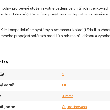
vhodný pro pevné uložení i volné vedení, ve vnitřních i venkovních i
ku. Je odolný vůči UV záření, povětrnosti a teplotním změnám 
je kompatibilní se systémy s ochrannou izolací (třída II) a vhod
 pevného propojení solárních modulů s minimální údržbou a vysoko
etry
žil
1
ý vodič
NE
4 mm²
ál jádra
Cu, pocínovaná