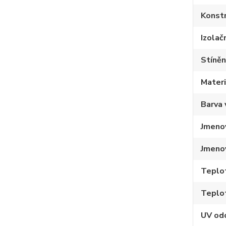
Konstr
Izolačn
Stíněn
Materi
Barva 
Jmenov
Jmenov
Teplot
Teplo
UV od