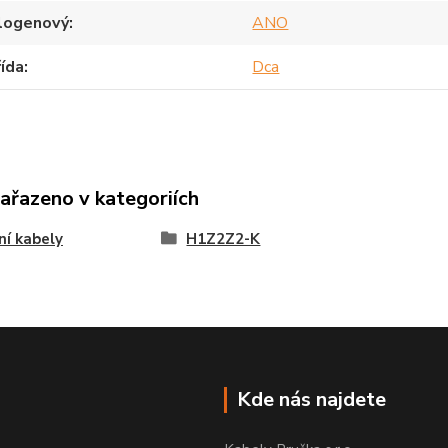
logenový
ANO
ída
Dca
zařazeno v kategoriích
ní kabely
H1Z2Z2-K
Kde nás najdete