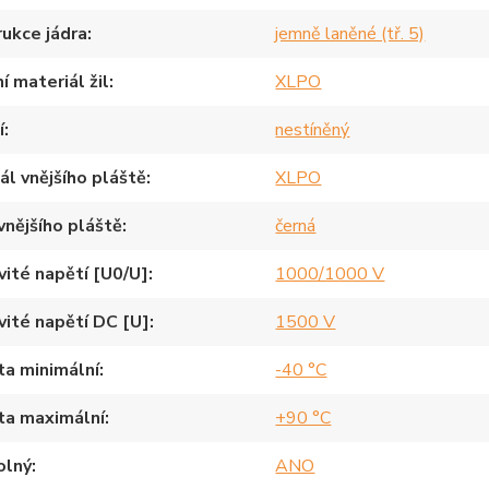
ukce jádra
jemně laněné (tř. 5)
í materiál žil
XLPO
í
nestíněný
ál vnějšího pláště
XLPO
vnějšího pláště
černá
ité napětí [U0/U]
1000/1000 V
ité napětí DC [U]
1500 V
a minimální
-40 °C
ta maximální
+90 °C
olný
ANO