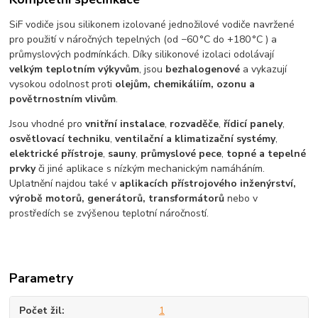
SiF vodiče jsou silikonem izolované jednožilové vodiče navržené
pro použití v náročných tepelných (od −60 °C do +180 °C ) a
průmyslových podmínkách. Díky silikonové izolaci odolávají
velkým teplotním výkyvům
, jsou
bezhalogenové
a vykazují
vysokou odolnost proti
olejům, chemikáliím, ozonu a
povětrnostním vlivům
.
Jsou vhodné pro
vnitřní instalace
,
rozvaděče
,
řídicí panely
,
osvětlovací techniku
,
ventilační a klimatizační systémy
,
elektrické přístroje
,
sauny
,
průmyslové pece
,
topné a tepelné
prvky
či jiné aplikace s nízkým mechanickým namáháním.
Uplatnění najdou také v
aplikacích přístrojového inženýrství,
výrobě motorů, generátorů, transformátorů
nebo v
prostředích se zvýšenou teplotní náročností.
Parametry
Počet žil
1