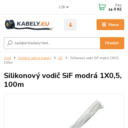
0
ks
CZK
za
0 Kč
Menu
Hledat
Úvod
Teplotně odolné kabely
SiF
Silikonový vodič SiF modrá 1X0,5,
100m
Silikonový vodič SiF modrá 1X0,5,
100m