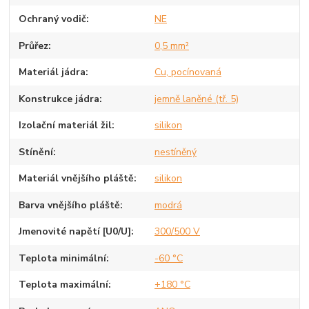
Ochraný vodič
NE
Průřez
0,5 mm²
Materiál jádra
Cu, pocínovaná
Konstrukce jádra
jemně laněné (tř. 5)
Izolační materiál žil
silikon
Stínění
nestíněný
Materiál vnějšího pláště
silikon
Barva vnějšího pláště
modrá
Jmenovité napětí [U0/U]
300/500 V
Teplota minimální
-60 °C
Teplota maximální
+180 °C