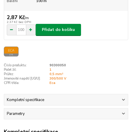
Balení
100 m
2,87 Kč
/
m
2,37 Kč
bez DPH
Přidat do košíku
Číslo produktu:
90300050
Počet žil:
1
Průřez:
0,5 mm²
Jmenovité napětí [U0/U]:
300/500 V
CPR třída:
Eca
Kompletní specifikace
Parametry
Kompletní specifikace