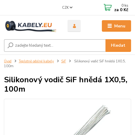
0
ks
CZK
za
0 Kč
Menu
Hledat
Úvod
Teplotně odolné kabely
SiF
Silikonový vodič SiF hnědá 1X0,5,
100m
Silikonový vodič SiF hnědá 1X0,5,
100m