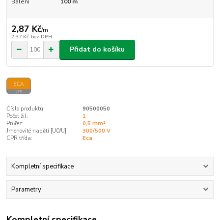
Balení
100 m
2,87 Kč
/
m
2,37 Kč
bez DPH
Přidat do košíku
Číslo produktu:
90500050
Počet žil:
1
Průřez:
0,5 mm²
Jmenovité napětí [U0/U]:
300/500 V
CPR třída:
Eca
Kompletní specifikace
Parametry
Kompletní specifikace