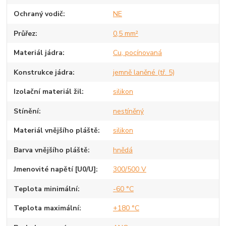
Ochraný vodič
NE
Průřez
0,5 mm²
Materiál jádra
Cu, pocínovaná
Konstrukce jádra
jemně laněné (tř. 5)
Izolační materiál žil
silikon
Stínění
nestíněný
Materiál vnějšího pláště
silikon
Barva vnějšího pláště
hnědá
Jmenovité napětí [U0/U]
300/500 V
Teplota minimální
-60 °C
Teplota maximální
+180 °C