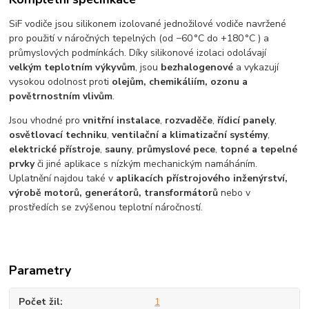
SiF vodiče jsou silikonem izolované jednožilové vodiče navržené
pro použití v náročných tepelných (od −60 °C do +180 °C ) a
průmyslových podmínkách. Díky silikonové izolaci odolávají
velkým teplotním výkyvům
, jsou
bezhalogenové
a vykazují
vysokou odolnost proti
olejům, chemikáliím, ozonu a
povětrnostním vlivům
.
Jsou vhodné pro
vnitřní instalace
,
rozvaděče
,
řídicí panely
,
osvětlovací techniku
,
ventilační a klimatizační systémy
,
elektrické přístroje
,
sauny
,
průmyslové pece
,
topné a tepelné
prvky
či jiné aplikace s nízkým mechanickým namáháním.
Uplatnění najdou také v
aplikacích přístrojového inženýrství,
výrobě motorů, generátorů, transformátorů
nebo v
prostředích se zvýšenou teplotní náročností.
Parametry
Počet žil
1