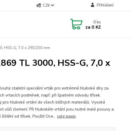
Přihlášení
CZK
0
ks
za
0 Kč
00, HSS-G, 7,0 x 290/200 mm
1869 TL 3000, HSS-G, 7,0 x
louhý stabilní speciální vrták pro extrémně hluboké díry za
ých vrtacích podmínek, např. při špatném odvodu třísek.
 pro hluboké vrtání do všech běžných materiálů. Vysoká
st vůči zlomení. Při hlubokém vrtání jsou nutné malé posuvy a
í čištění od třísek. Použití Oce...
celý popis