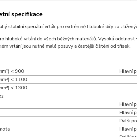
tní specifikace
uhý stabilní speciální vrták pro extrémně hluboké díry za ztížený
o hluboké vrtání do všech běžných materiálů. Vysoká odolnost 
kém vrtání jsou nutné malé posuvy a častější čištění od třísek.
mm²) < 900
Hlavní p
/mm²) < 1100
/mm²) < 1300
ez
Hlavní p
Hlavní p
Další po
mota
Hlavní p