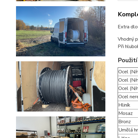
Komple
Extra dlo
Vhodný pr
Při hlubo
Použití
Ocel (N/
Ocel (N
Ocel (N
Ocel ner
Hliník
Mosaz
Bronz
Umělá h