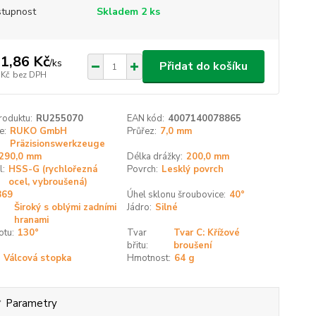
tupnost
Skladem 2 ks
1,86 Kč
/
ks
Přidat do košíku
 Kč
bez DPH
roduktu:
RU255070
EAN kód:
4007140078865
e:
RUKO GmbH
Průřez:
7,0 mm
Präzisionswerkzeuge
290,0 mm
Délka drážky:
200,0 mm
l:
HSS-G (rychlořezná
Povrch:
Lesklý povrch
ocel, vybroušená)
869
Úhel sklonu šroubovice:
40°
Široký s oblými zadními
Jádro:
Silné
hranami
otu:
130°
Tvar
Tvar C: Křížové
břitu:
broušení
Válcová stopka
Hmotnost:
64 g
Parametry