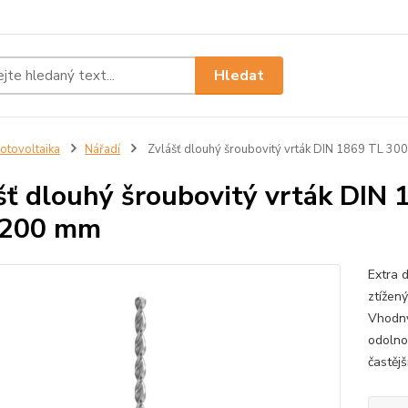
Hledat
otovoltaika
Nářadí
Zvlášť dlouhý šroubovitý vrták DIN 1869 TL 30
šť dlouhý šroubovitý vrták DIN 
/200 mm
Extra d
ztížen
Vhodný
odolno
častějš