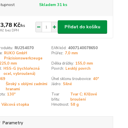
tupnost
Skladem 31 ks
3,78 Kč
/
ks
Přidat do košíku
 Kč
bez DPH
roduktu:
RU254070
EAN kód:
4007140078650
e:
RUKO GmbH
Průřez:
7,0 mm
Präzisionswerkzeuge
225,0 mm
Délka drážky:
155,0 mm
l:
HSS-G (rychlořezná
Povrch:
Lesklý povrch
ocel, vybroušená)
869
Úhel sklonu šroubovice:
40°
Široký s oblými zadními
Jádro:
Silné
hranami
otu:
130°
Tvar
Tvar C: Křížové
břitu:
broušení
Válcová stopka
Hmotnost:
58 g
Parametry