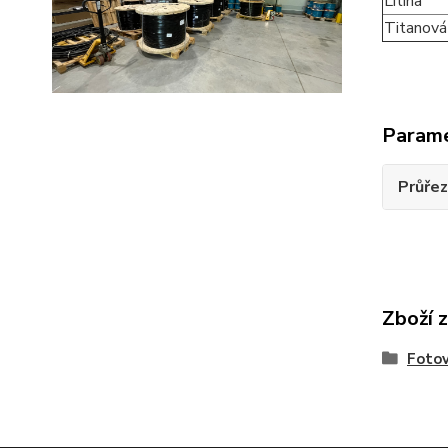
Litina
Titanová 
Param
Průřez
Zboží 
Fotov