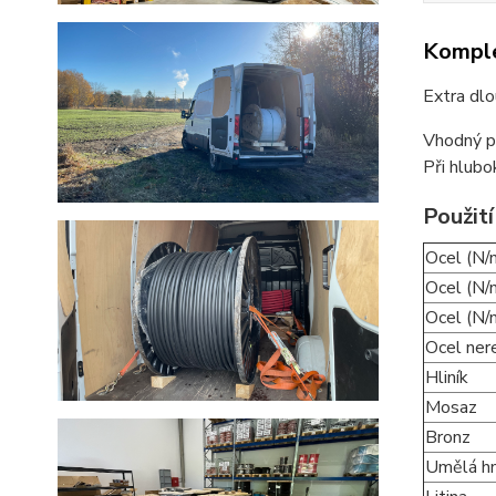
Komple
Extra dlo
Vhodný pr
Při hlubo
Použití
Ocel (N/
Ocel (N
Ocel (N
Ocel ner
Hliník
Mosaz
Bronz
Umělá h