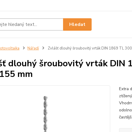
Hledat
otovoltaika
Nářadí
Zvlášť dlouhý šroubovitý vrták DIN 1869 TL 30
šť dlouhý šroubovitý vrták DIN 
/155 mm
Extra d
ztížen
Vhodný
odolno
častějš