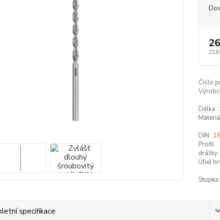
Dos
26
218
Číslo p
Výrobc
Délka:
Materiá
DIN:
1
Profil
drážky:
Úhel hr
Stopka:
etní specifikace