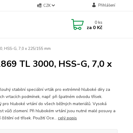
Přihlášení
CZK
0
ks
za
0 Kč
00, HSS-G, 7,0 x 225/155 mm
1869 TL 3000, HSS-G, 7,0 x
louhý stabilní speciální vrták pro extrémně hluboké díry za
ých vrtacích podmínek, např. při špatném odvodu třísek.
 pro hluboké vrtání do všech běžných materiálů. Vysoká
st vůči zlomení. Při hlubokém vrtání jsou nutné malé posuvy a
í čištění od třísek. Použití Oce...
celý popis