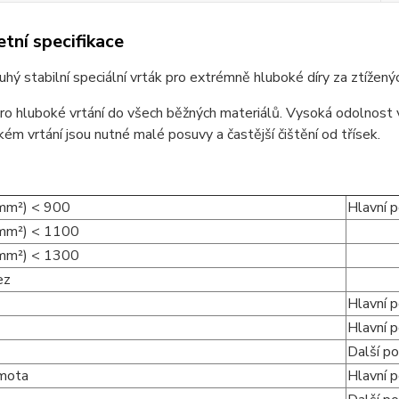
tní specifikace
uhý stabilní speciální vrták pro extrémně hluboké díry za ztížený
o hluboké vrtání do všech běžných materiálů. Vysoká odolnost 
kém vrtání jsou nutné malé posuvy a častější čištění od třísek.
mm²) < 900
Hlavní p
/mm²) < 1100
/mm²) < 1300
ez
Hlavní p
Hlavní p
Další po
mota
Hlavní p