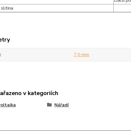
Další po
slitina
etry
7,0 mm
zařazeno v kategoriích
oltaika
Nářadí