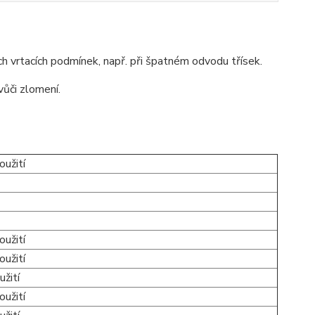
ch vrtacích podmínek, např. při špatném odvodu třísek.
vůči zlomení.
oužití
oužití
oužití
užití
oužití