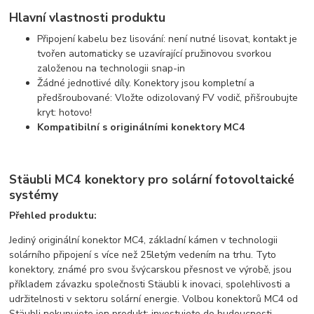
Hlavní vlastnosti produktu
Připojení kabelu bez lisování: není nutné lisovat, kontakt je
tvořen automaticky se uzavírající pružinovou svorkou
založenou na technologii snap-in
Žádné jednotlivé díly. Konektory jsou kompletní a
předšroubované: Vložte odizolovaný FV vodič, přišroubujte
kryt: hotovo!
Kompatibilní s originálními konektory MC4
Stäubli MC4 konektory pro solární fotovoltaické
systémy
Přehled produktu:
Jediný originální konektor MC4, základní kámen v technologii
solárního připojení s více než 25letým vedením na trhu. Tyto
konektory, známé pro svou švýcarskou přesnost ve výrobě, jsou
příkladem závazku společnosti Stäubli k inovaci, spolehlivosti a
udržitelnosti v sektoru solární energie. Volbou konektorů MC4 od
Stäubli nekupujete jen produkt; investujete do budoucnosti