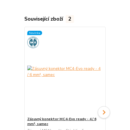
Související zboží
2
Novinka
Novinka
Zásuvný konektor MC4-Evo ready - 4 / 6
Sada utahova
mm², samec
konektory 