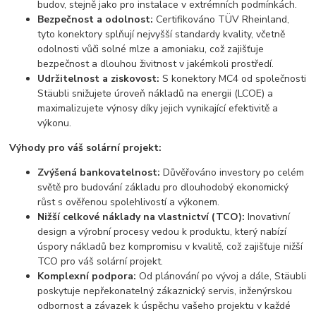
budov, stejně jako pro instalace v extrémních podmínkách.
Bezpečnost a odolnost:
Certifikováno TÜV Rheinland,
tyto konektory splňují nejvyšší standardy kvality, včetně
odolnosti vůči solné mlze a amoniaku, což zajišťuje
bezpečnost a dlouhou živitnost v jakémkoli prostředí.
Udržitelnost a ziskovost:
S konektory MC4 od společnosti
Stäubli snižujete úroveň nákladů na energii (LCOE) a
maximalizujete výnosy díky jejich vynikající efektivitě a
výkonu.
Výhody pro váš solární projekt:
Zvýšená bankovatelnost:
Důvěřováno investory po celém
světě pro budování základu pro dlouhodobý ekonomický
růst s ověřenou spolehlivostí a výkonem.
Nižší celkové náklady na vlastnictví (TCO):
Inovativní
design a výrobní procesy vedou k produktu, který nabízí
úspory nákladů bez kompromisu v kvalitě, což zajišťuje nižší
TCO pro váš solární projekt.
Komplexní podpora:
Od plánování po vývoj a dále, Stäubli
poskytuje nepřekonatelný zákaznický servis, inženýrskou
odbornost a závazek k úspěchu vašeho projektu v každé