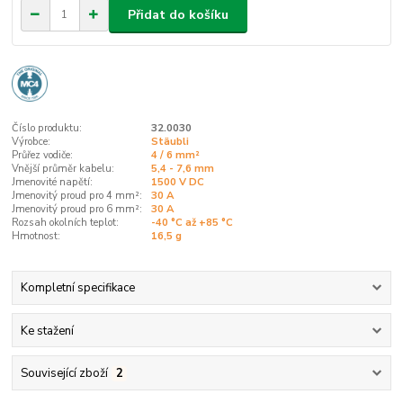
Přidat do košíku
Číslo produktu:
32.0030
Výrobce:
Stäubli
Průřez vodiče:
4 / 6 mm²
Vnější průměr kabelu:
5,4 - 7,6 mm
Jmenovité napětí:
1500 V DC
Jmenovitý proud pro 4 mm²:
30 A
Jmenovitý proud pro 6 mm²:
30 A
Rozsah okolních teplot:
-40 °C až +85 °C
Hmotnost:
16,5 g
Kompletní specifikace
Ke stažení
Související zboží
2