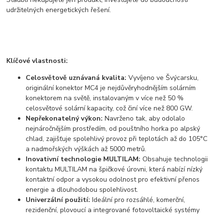
udržitelných energetických řešení.
Klíčové vlastnosti:
Celosvětově uznávaná kvalita:
Vyvíjeno ve Švýcarsku,
originální konektor MC4 je nejdůvěryhodnějším solárním
konektorem na světě, instalovaným v více než 50 %
celosvětové solární kapacity, což činí více než 800 GW.
Nepřekonatelný výkon:
Navrženo tak, aby odolalo
nejnáročnějším prostředím, od pouštního horka po alpský
chlad, zajišťuje spolehlivý provoz při teplotách až do 105°C
a nadmořských výškách až 5000 metrů.
Inovativní technologie MULTILAM:
Obsahuje technologii
kontaktu MULTILAM na špičkové úrovni, která nabízí nízký
kontaktní odpor a vysokou odolnost pro efektivní přenos
energie a dlouhodobou spolehlivost.
Univerzální použití:
Ideální pro rozsáhlé, komerční,
rezidenční, plovoucí a integrované fotovoltaické systémy