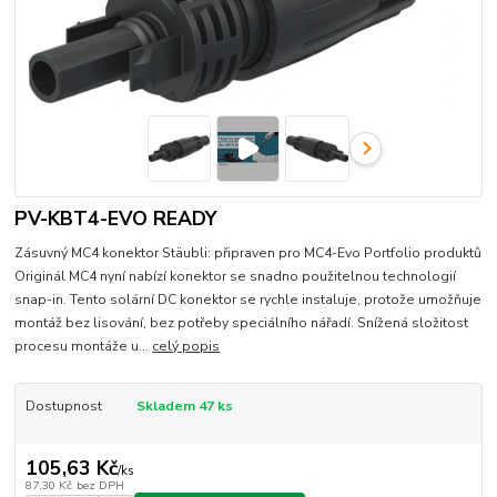
PV-KBT4-EVO READY
Zásuvný MC4 konektor Stäubli: připraven pro MC4-Evo Portfolio produktů
Originál MC4 nyní nabízí konektor se snadno použitelnou technologií
snap-in. Tento solární DC konektor se rychle instaluje, protože umožňuje
montáž bez lisování, bez potřeby speciálního nářadí. Snížená složitost
procesu montáže u...
celý popis
Dostupnost
Skladem 47 ks
105,63 Kč
/
ks
87,30 Kč
bez DPH