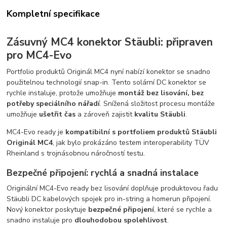
Kompletní specifikace
Zásuvný MC4 konektor Stäubli: připraven
pro MC4-Evo
Portfolio produktů Originál MC4 nyní nabízí konektor se snadno
použitelnou technologií snap-in. Tento solární DC konektor se
rychle instaluje, protože umožňuje
montáž bez lisování, bez
potřeby speciálního nářadí
. Snížená složitost procesu montáže
umožňuje
ušetřit čas
a zároveň zajistit
kvalitu Stäubli
.
MC4-Evo ready je
kompatibilní s portfoliem produktů Stäubli
Originál MC4
, jak bylo prokázáno testem interoperability TÜV
Rheinland s trojnásobnou náročností testu.
Bezpečné připojení: rychlá a snadná instalace
Originální MC4-Evo ready bez lisování doplňuje produktovou řadu
Stäubli DC kabelových spojek pro in-string a homerun připojení.
Nový konektor poskytuje
bezpečné připojení
, které se rychle a
snadno instaluje pro
dlouhodobou spolehlivost
.