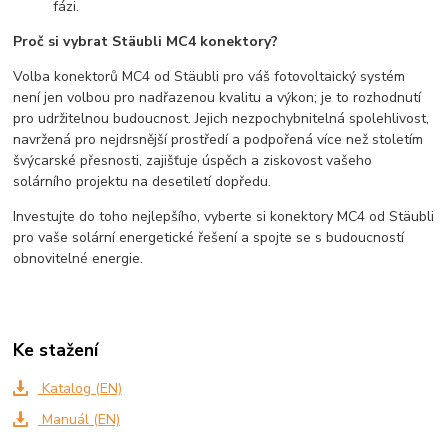
fázi.
Proč si vybrat Stäubli MC4 konektory?
Volba konektorů MC4 od Stäubli pro váš fotovoltaický systém
není jen volbou pro nadřazenou kvalitu a výkon; je to rozhodnutí
pro udržitelnou budoucnost. Jejich nezpochybnitelná spolehlivost,
navržená pro nejdrsnější prostředí a podpořená více než stoletím
švýcarské přesnosti, zajišťuje úspěch a ziskovost vašeho
solárního projektu na desetiletí dopředu.
Investujte do toho nejlepšího, vyberte si konektory MC4 od Stäubli
pro vaše solární energetické řešení a spojte se s budoucností
obnovitelné energie.
Ke stažení
Katalog (EN)
Manuál (EN)