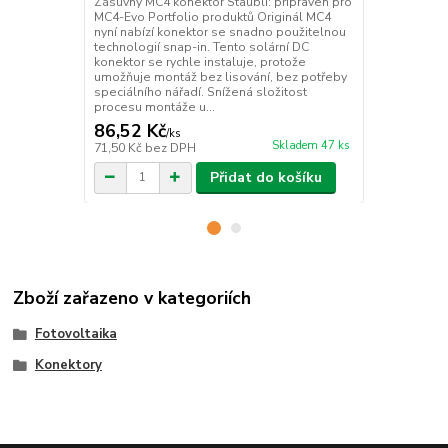
Zásuvný MC4 konektor Stäubli: připraven pro
Tyto klíče s
MC4-Evo Portfolio produktů Originál MC4
Staubli MC4-
nyní nabízí konektor se snadno použitelnou
technologií snap-in. Tento solární DC
konektor se rychle instaluje, protože
umožňuje montáž bez lisování, bez potřeby
speciálního nářadí. Snížená složitost
procesu montáže u...
86,52 Kč
156,09 K
/
ks
Skladem 47 ks
71,50 Kč
bez DPH
129 Kč
bez 
Přidat do košíku
Zboží zařazeno v kategoriích
Fotovoltaika
Konektory