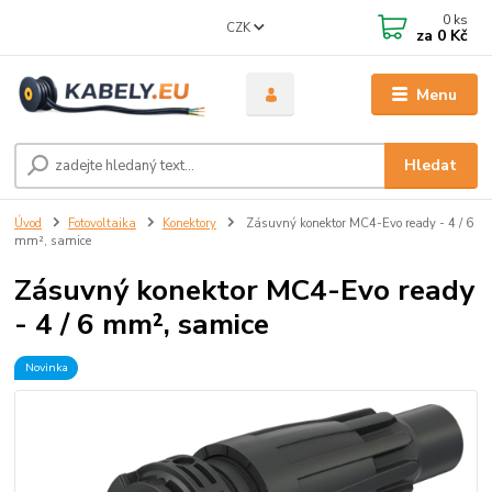
0
ks
CZK
za
0 Kč
Menu
Hledat
Úvod
Fotovoltaika
Konektory
Zásuvný konektor MC4-Evo ready - 4 / 6
mm², samice
Zásuvný konektor MC4-Evo ready
- 4 / 6 mm², samice
Novinka