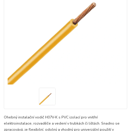
Ohebný instalační vodič H07V-K s PVC izolací pro vnitřní
elektroinstalace, rozvaděče a vedení v trubkách či lištách. Snadno se
zpracovává, je flexibilní, odolný a vhodný pro univerzální použití v