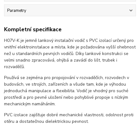
Parametry
Kompletní specifikace
H07V-K je jemně lankový instalační vodič s PVC izolací určený pro
vnitřní elektroinstalace a místa, kde je požadována vyšší ohebnost
než u standardních pevných vodičů. Díky lankové konstrukci se
velmi snadno zpracovává, ohýbá a zavádí do lišt, trubek i
rozvaděčů.
Používá se zejména pro propojování v rozvaděčích, rozvodech v
budovách, ve strojích, zařízeních a všude tam, kde je výhodou
jednoduchá manipulace a flexibilita. Vodič je vhodný pro suché
prostředí a pro pevné uložení nebo pohyblivé propoje s nízkým
mechanickým namáháním.
PVC izolace zajišťuje dobré mechanické vlastnosti, odolnost proti
otěru a dostatečnou dielektrickou pevnost.