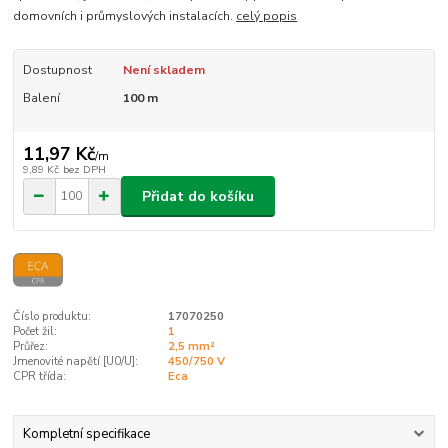
domovních i průmyslových instalacích.
celý popis
Dostupnost
Není skladem
Balení
100 m
11,97 Kč
/
m
9,89 Kč
bez DPH
Přidat do košíku
Číslo produktu:
17070250
Počet žil:
1
Průřez:
2,5 mm²
Jmenovité napětí [U0/U]:
450/750 V
CPR třída:
Eca
Kompletní specifikace