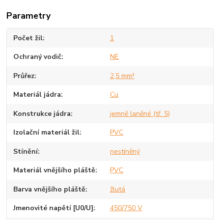
Parametry
Počet žil
1
Ochraný vodič
NE
Průřez
2,5 mm²
Materiál jádra
Cu
Konstrukce jádra
jemně laněné (tř. 5)
Izolační materiál žil
PVC
Stínění
nestíněný
Materiál vnějšího pláště
PVC
Barva vnějšího pláště
žlutá
Jmenovité napětí [U0/U]
450/750 V