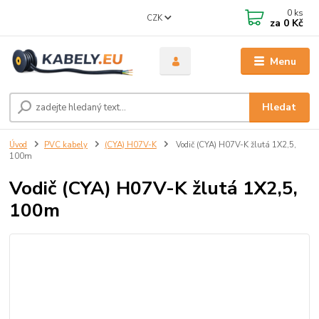
0
ks
CZK
za
0 Kč
Menu
Hledat
Úvod
PVC kabely
(CYA) H07V-K
Vodič (CYA) H07V-K žlutá 1X2,5,
100m
Vodič (CYA) H07V-K žlutá 1X2,5,
100m