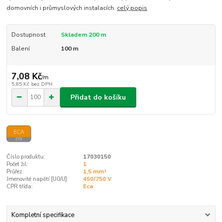
domovních i průmyslových instalacích.
celý popis
Dostupnost
Skladem 200 m
Balení
100 m
7,08 Kč
/
m
5,85 Kč
bez DPH
Přidat do košíku
Číslo produktu:
17030150
Počet žil:
1
Průřez:
1,5 mm²
Jmenovité napětí [U0/U]:
450/750 V
CPR třída:
Eca
Kompletní specifikace