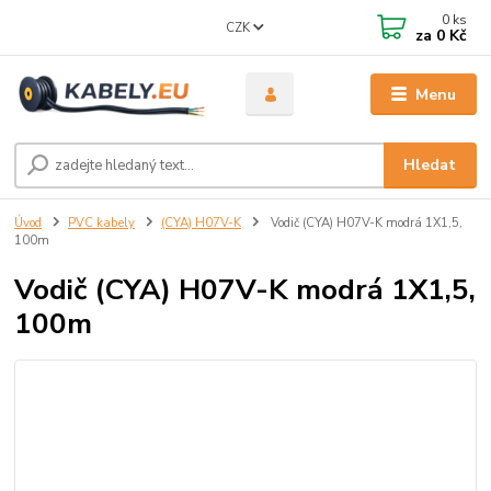
0
ks
CZK
za
0 Kč
Menu
Hledat
Úvod
PVC kabely
(CYA) H07V-K
Vodič (CYA) H07V-K modrá 1X1,5,
100m
Vodič (CYA) H07V-K modrá 1X1,5,
100m