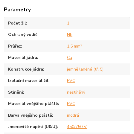
Parametry
Počet žil
1
Ochraný vodič
NE
Průřez
1,5 mm²
Materiál jádra
Cu
Konstrukce jádra
jemně laněné (tř. 5)
Izolační materiál žil
PVC
Stínění
nestíněný
Materiál vnějšího pláště
PVC
Barva vnějšího pláště
modrá
Jmenovité napětí [U0/U]
450/750 V