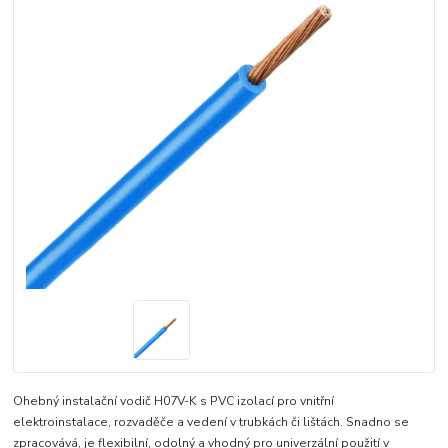
Ohebný instalační vodič H07V-K s PVC izolací pro vnitřní
elektroinstalace, rozvaděče a vedení v trubkách či lištách. Snadno se
zpracovává, je flexibilní, odolný a vhodný pro univerzální použití v