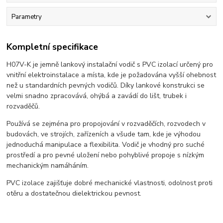
Parametry
Kompletní specifikace
H07V-K je jemně lankový instalační vodič s PVC izolací určený pro
vnitřní elektroinstalace a místa, kde je požadována vyšší ohebnost
než u standardních pevných vodičů. Díky lankové konstrukci se
velmi snadno zpracovává, ohýbá a zavádí do lišt, trubek i
rozvaděčů.
Používá se zejména pro propojování v rozvaděčích, rozvodech v
budovách, ve strojích, zařízeních a všude tam, kde je výhodou
jednoduchá manipulace a flexibilita. Vodič je vhodný pro suché
prostředí a pro pevné uložení nebo pohyblivé propoje s nízkým
mechanickým namáháním.
PVC izolace zajišťuje dobré mechanické vlastnosti, odolnost proti
otěru a dostatečnou dielektrickou pevnost.