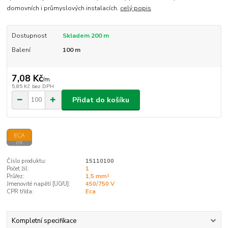
domovních i průmyslových instalacích.
celý popis
Dostupnost
Skladem 200 m
Balení
100 m
7,08 Kč
/
m
5,85 Kč
bez DPH
Přidat do košíku
Číslo produktu:
15110100
Počet žil:
1
Průřez:
1,5 mm²
Jmenovité napětí [U0/U]:
450/750 V
CPR třída:
Eca
Kompletní specifikace