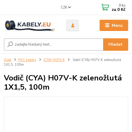
0
ks
CZK
za
0 Kč
Menu
Hledat
Úvod
PVC kabely
(CYA) H07V-K
Vodič (CYA) H07V-K zelenožlutá
1X1,5, 100m
Vodič (CYA) H07V-K zelenožlutá
1X1,5, 100m