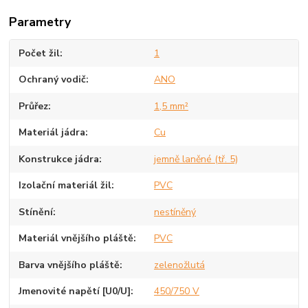
Parametry
Počet žil
1
Ochraný vodič
ANO
Průřez
1,5 mm²
Materiál jádra
Cu
Konstrukce jádra
jemně laněné (tř. 5)
Izolační materiál žil
PVC
Stínění
nestíněný
Materiál vnějšího pláště
PVC
Barva vnějšího pláště
zelenožlutá
Jmenovité napětí [U0/U]
450/750 V