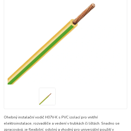
Ohebný instalační vodič H07V-K s PVC izolací pro vnitřní
elektroinstalace, rozvaděče a vedení v trubkách či lištách. Snadno se
zpracovává, je flexibilní, odolný a vhodný pro univerzální použití v