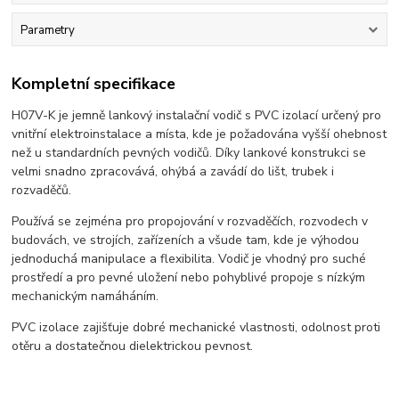
Parametry
Kompletní specifikace
H07V-K je jemně lankový instalační vodič s PVC izolací určený pro
vnitřní elektroinstalace a místa, kde je požadována vyšší ohebnost
než u standardních pevných vodičů. Díky lankové konstrukci se
velmi snadno zpracovává, ohýbá a zavádí do lišt, trubek i
rozvaděčů.
Používá se zejména pro propojování v rozvaděčích, rozvodech v
budovách, ve strojích, zařízeních a všude tam, kde je výhodou
jednoduchá manipulace a flexibilita. Vodič je vhodný pro suché
prostředí a pro pevné uložení nebo pohyblivé propoje s nízkým
mechanickým namáháním.
PVC izolace zajišťuje dobré mechanické vlastnosti, odolnost proti
otěru a dostatečnou dielektrickou pevnost.