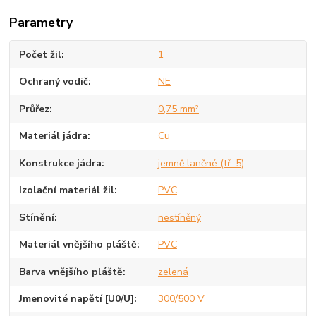
Parametry
Počet žil
1
Ochraný vodič
NE
Průřez
0,75 mm²
Materiál jádra
Cu
Konstrukce jádra
jemně laněné (tř. 5)
Izolační materiál žil
PVC
Stínění
nestíněný
Materiál vnějšího pláště
PVC
Barva vnějšího pláště
zelená
Jmenovité napětí [U0/U]
300/500 V