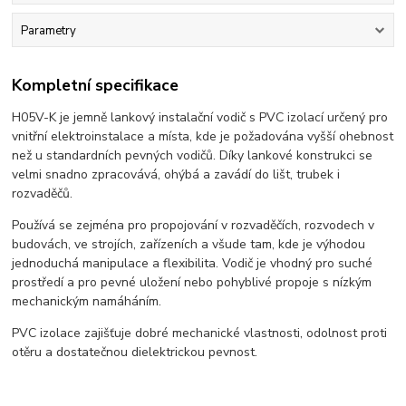
Parametry
Kompletní specifikace
H05V-K je jemně lankový instalační vodič s PVC izolací určený pro
vnitřní elektroinstalace a místa, kde je požadována vyšší ohebnost
než u standardních pevných vodičů. Díky lankové konstrukci se
velmi snadno zpracovává, ohýbá a zavádí do lišt, trubek i
rozvaděčů.
Používá se zejména pro propojování v rozvaděčích, rozvodech v
budovách, ve strojích, zařízeních a všude tam, kde je výhodou
jednoduchá manipulace a flexibilita. Vodič je vhodný pro suché
prostředí a pro pevné uložení nebo pohyblivé propoje s nízkým
mechanickým namáháním.
PVC izolace zajišťuje dobré mechanické vlastnosti, odolnost proti
otěru a dostatečnou dielektrickou pevnost.