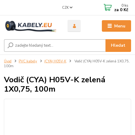
0
ks
CZK
za
0 Kč
Menu
Hledat
Úvod
PVC kabely
(CYA) H05V-K
Vodič (CYA) H05V-K zelená 1X0,75,
100m
Vodič (CYA) H05V-K zelená
1X0,75, 100m