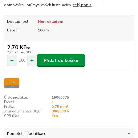
domovních i průmyslových instalacích.
celý popis
Dostupnost
Není skladem
Balení
100 m
2,70 Kč
/
m
2,23 Kč
bez DPH
Přidat do košíku
Číslo produktu:
15060075
Počet žil:
1
Průřez:
0,75 mm²
Jmenovité napětí [U0/U]:
300/500 V
CPR třída:
Eca
Kompletní specifikace