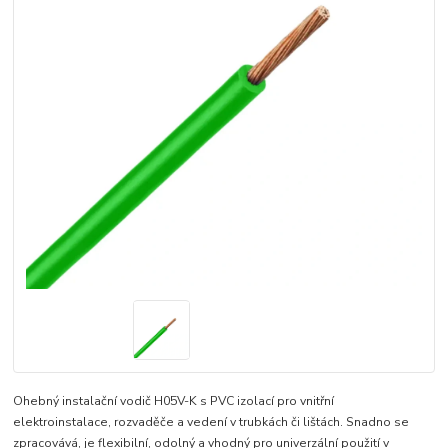
Ohebný instalační vodič H05V-K s PVC izolací pro vnitřní
elektroinstalace, rozvaděče a vedení v trubkách či lištách. Snadno se
zpracovává, je flexibilní, odolný a vhodný pro univerzální použití v