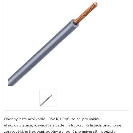
Ohebný instalační vodič H05V-K s PVC izolací pro vnitřní
elektroinstalace, rozvaděče a vedení v trubkách či lištách. Snadno se
zpracovává, je flexibilní, odolný a vhodný pro univerzální použití v