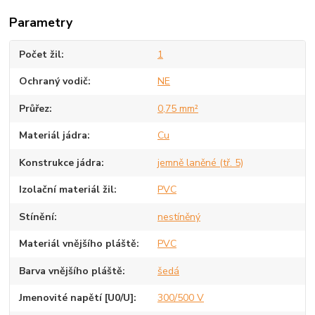
Parametry
Počet žil
1
Ochraný vodič
NE
Průřez
0,75 mm²
Materiál jádra
Cu
Konstrukce jádra
jemně laněné (tř. 5)
Izolační materiál žil
PVC
Stínění
nestíněný
Materiál vnějšího pláště
PVC
Barva vnějšího pláště
šedá
Jmenovité napětí [U0/U]
300/500 V