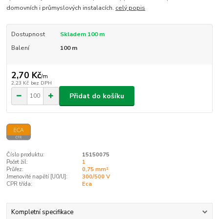
domovních i průmyslových instalacích.
celý popis
Dostupnost
Skladem 100 m
Balení
100 m
2,70 Kč
/
m
2,23 Kč
bez DPH
Přidat do košíku
Číslo produktu:
15150075
Počet žil:
1
Průřez:
0,75 mm²
Jmenovité napětí [U0/U]:
300/500 V
CPR třída:
Eca
Kompletní specifikace