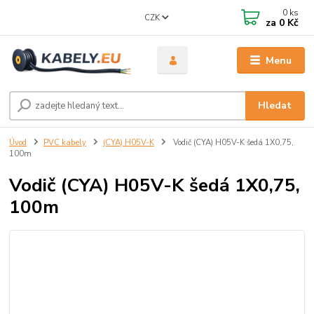
0
ks
CZK
za
0 Kč
Menu
Hledat
Úvod
PVC kabely
(CYA) H05V-K
Vodič (CYA) H05V-K šedá 1X0,75,
100m
Vodič (CYA) H05V-K šedá 1X0,75,
100m