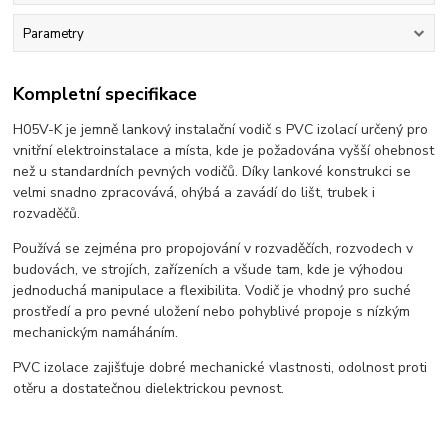
Parametry
Kompletní specifikace
H05V-K je jemně lankový instalační vodič s PVC izolací určený pro
vnitřní elektroinstalace a místa, kde je požadována vyšší ohebnost
než u standardních pevných vodičů. Díky lankové konstrukci se
velmi snadno zpracovává, ohýbá a zavádí do lišt, trubek i
rozvaděčů.
Používá se zejména pro propojování v rozvaděčích, rozvodech v
budovách, ve strojích, zařízeních a všude tam, kde je výhodou
jednoduchá manipulace a flexibilita. Vodič je vhodný pro suché
prostředí a pro pevné uložení nebo pohyblivé propoje s nízkým
mechanickým namáháním.
PVC izolace zajišťuje dobré mechanické vlastnosti, odolnost proti
otěru a dostatečnou dielektrickou pevnost.