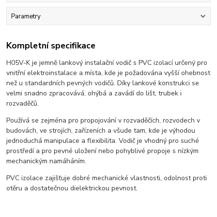
Parametry
Kompletní specifikace
H05V-K je jemně lankový instalační vodič s PVC izolací určený pro
vnitřní elektroinstalace a místa, kde je požadována vyšší ohebnost
než u standardních pevných vodičů. Díky lankové konstrukci se
velmi snadno zpracovává, ohýbá a zavádí do lišt, trubek i
rozvaděčů.
Používá se zejména pro propojování v rozvaděčích, rozvodech v
budovách, ve strojích, zařízeních a všude tam, kde je výhodou
jednoduchá manipulace a flexibilita. Vodič je vhodný pro suché
prostředí a pro pevné uložení nebo pohyblivé propoje s nízkým
mechanickým namáháním.
PVC izolace zajišťuje dobré mechanické vlastnosti, odolnost proti
otěru a dostatečnou dielektrickou pevnost.