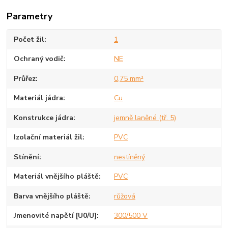
Parametry
Počet žil
1
Ochraný vodič
NE
Průřez
0,75 mm²
Materiál jádra
Cu
Konstrukce jádra
jemně laněné (tř. 5)
Izolační materiál žil
PVC
Stínění
nestíněný
Materiál vnějšího pláště
PVC
Barva vnějšího pláště
růžová
Jmenovité napětí [U0/U]
300/500 V