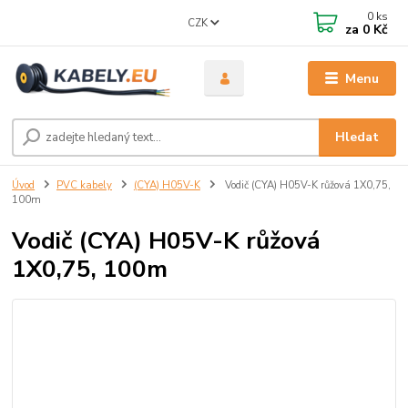
0
ks
CZK
za
0 Kč
Menu
Hledat
Úvod
PVC kabely
(CYA) H05V-K
Vodič (CYA) H05V-K růžová 1X0,75,
100m
Vodič (CYA) H05V-K růžová
1X0,75, 100m