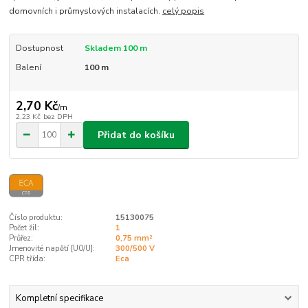
domovních i průmyslových instalacích.
celý popis
Dostupnost
Skladem 100 m
Balení
100 m
2,70 Kč
/
m
2,23 Kč
bez DPH
Přidat do košíku
Číslo produktu:
15130075
Počet žil:
1
Průřez:
0,75 mm²
Jmenovité napětí [U0/U]:
300/500 V
CPR třída:
Eca
Kompletní specifikace