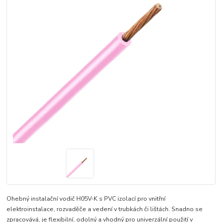
Ohebný instalační vodič H05V-K s PVC izolací pro vnitřní
elektroinstalace, rozvaděče a vedení v trubkách či lištách. Snadno se
zpracovává, je flexibilní, odolný a vhodný pro univerzální použití v