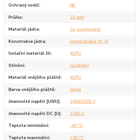
Ochraný vodič
NE
Průřez
25 mm²
Materiál jádra
Cu, pocínovaná
Konstrukce jádra
jemně laněné (tř. 5)
Izolační materiál žil
XLPO
Stínění
nestíněný
Materiál vnějšího pláště
XLPO
Barva vnějšího pláště
černá
Jmenovité napětí [U0/U]
1000/1000 V
Jmenovité napětí DC [U]
1500 V
Teplota minimální
-40 °C
Teplota maximální
+90 °C