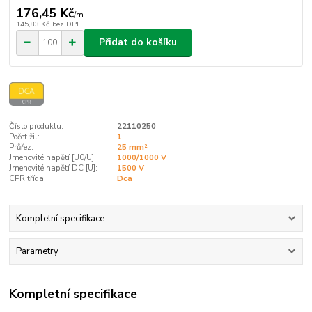
176,45 Kč
/
m
145,83 Kč
bez DPH
Přidat do košíku
Číslo produktu:
22110250
Počet žil:
1
Průřez:
25 mm²
Jmenovité napětí [U0/U]:
1000/1000 V
Jmenovité napětí DC [U]:
1500 V
CPR třída:
Dca
Kompletní specifikace
Parametry
Kompletní specifikace