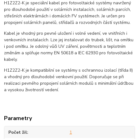
H1Z2Z2-K je speciální kabel pro fotovoltaické systémy navržený
pro dlouhodobé použití v solárních instalacích, solárních parcích,
střešních elektrárnách i domácích FV systémech. Je určen pro
propojení solárních panelů, střídačů a rozvodných částí systému.
Kabel je vhodný pro pevné uložení i volné vedení, ve vnitřních i
venkovních instalacích. Lze jej instalovat do trubek, lišt, na omítku
i pod omítku. Je odolný vůči UV záření, povětrnosti a teplotním
změnám a splňuje normy EN 50618 a IEC 62930 pro fotovoltaické
kabely.
H1Z2Z2-K je kompatibilní se systémy s ochrannou izolací (třída II)
a vhodný pro dlouhodobé venkovní použití. Doporučuje se při
realizaci pevného propojení solárních modulů s minimální údržbou
a vysokou životností vedení.
Parametry
Počet žil
1