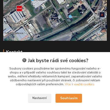
Kontakt
🍪 Jak byste rádi své cookies?
+420 731 147 113
Soubory cookies používáme ke správnému fungování našeho e-
(Po-Pá, 8-16 hod.)
shopu a v případě vašeho souhlasu také ke sledování statistik o
webu, měření efektivity reklamních kampaní, zapamatování vašeho
info@pruska.cz
oblíbeného nastavení při používání stránek, či zobrazení reklam
odpovídajících vašim preferencím.
Více k využití cookies
Souhlasím
Nastavení
Kabely Pruška s.r.o.