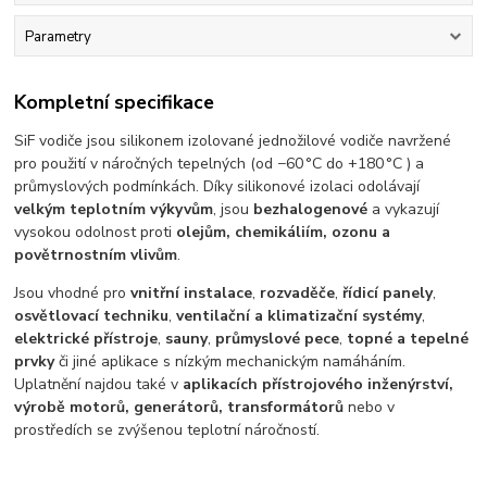
Parametry
Kompletní specifikace
SiF vodiče jsou silikonem izolované jednožilové vodiče navržené
pro použití v náročných tepelných (od −60 °C do +180 °C ) a
průmyslových podmínkách. Díky silikonové izolaci odolávají
velkým teplotním výkyvům
, jsou
bezhalogenové
a vykazují
vysokou odolnost proti
olejům, chemikáliím, ozonu a
povětrnostním vlivům
.
Jsou vhodné pro
vnitřní instalace
,
rozvaděče
,
řídicí panely
,
osvětlovací techniku
,
ventilační a klimatizační systémy
,
elektrické přístroje
,
sauny
,
průmyslové pece
,
topné a tepelné
prvky
či jiné aplikace s nízkým mechanickým namáháním.
Uplatnění najdou také v
aplikacích přístrojového inženýrství,
výrobě motorů, generátorů, transformátorů
nebo v
prostředích se zvýšenou teplotní náročností.