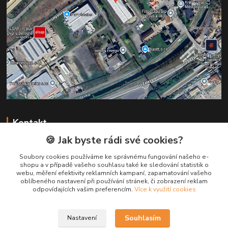
Kontakt
🍪 Jak byste rádi své cookies?
+420 731 147 113
Soubory cookies používáme ke správnému fungování našeho e-
(Po-Pá, 8-16 hod.)
shopu a v případě vašeho souhlasu také ke sledování statistik o
webu, měření efektivity reklamních kampaní, zapamatování vašeho
info@pruska.cz
oblíbeného nastavení při používání stránek, či zobrazení reklam
odpovídajících vašim preferencím.
Více k využití cookies
Souhlasím
Nastavení