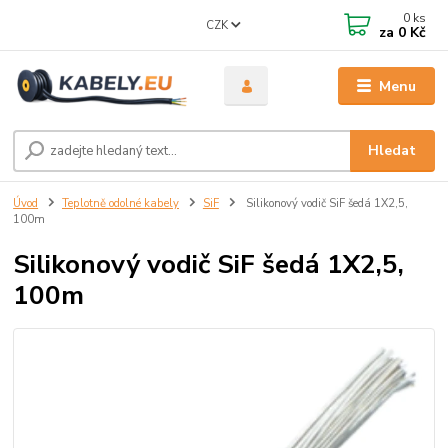
0
ks
CZK
za
0 Kč
Menu
Hledat
Úvod
Teplotně odolné kabely
SiF
Silikonový vodič SiF šedá 1X2,5,
100m
Silikonový vodič SiF šedá 1X2,5,
100m