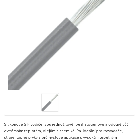
Silikonové SiF vodiče jsou jednožilové, bezhalogenové a odolné vůči
extrémním teplotám, olejům a chemikáliím. Ideální pro rozvaděče,
stroje, topné prvky a průmyslové aplikace s vysokým tepelným