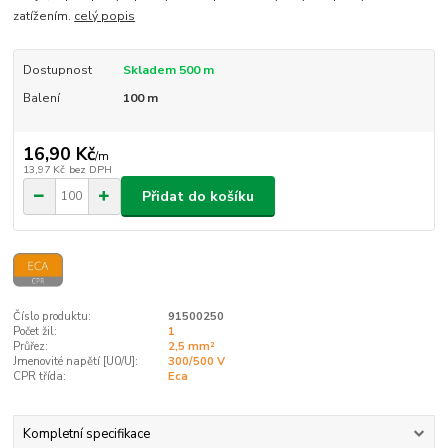
zatížením.
celý popis
Dostupnost
Skladem 500 m
Balení
100 m
16,90 Kč
/
m
13,97 Kč
bez DPH
Přidat do košíku
Číslo produktu:
91500250
Počet žil:
1
Průřez:
2,5 mm²
Jmenovité napětí [U0/U]:
300/500 V
CPR třída:
Eca
Kompletní specifikace