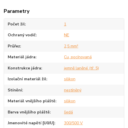
Parametry
Počet žil
1
Ochraný vodič
NE
Průřez
2,5 mm²
Materiál jádra
Cu, pocínovaná
Konstrukce jádra
jemně laněné (tř. 5)
Izolační materiál žil
silikon
Stínění
nestíněný
Materiál vnějšího pláště
silikon
Barva vnějšího pláště
šedá
Jmenovité napětí [U0/U]
300/500 V