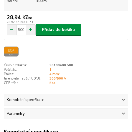
Balení
100 m
28,94 Kč
/
m
23,92 Kč
bez DPH
Přidat do košíku
Číslo produktu:
90100400.500
Počet žil:
1
Průřez:
4 mm²
Jmenovité napětí [U0/U]:
300/500 V
CPR třída:
Eca
Kompletní specifikace
Parametry
Kompletní specifikace