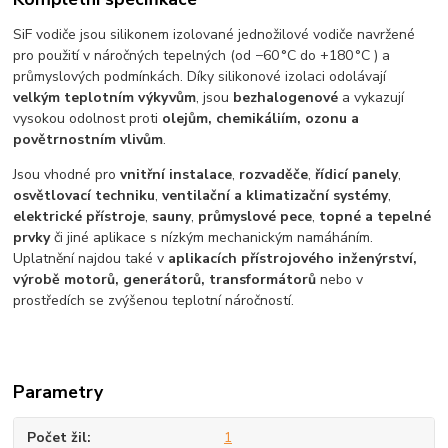
SiF vodiče jsou silikonem izolované jednožilové vodiče navržené
pro použití v náročných tepelných (od −60 °C do +180 °C ) a
průmyslových podmínkách. Díky silikonové izolaci odolávají
velkým teplotním výkyvům
, jsou
bezhalogenové
a vykazují
vysokou odolnost proti
olejům, chemikáliím, ozonu a
povětrnostním vlivům
.
Jsou vhodné pro
vnitřní instalace
,
rozvaděče
,
řídicí panely
,
osvětlovací techniku
,
ventilační a klimatizační systémy
,
elektrické přístroje
,
sauny
,
průmyslové pece
,
topné a tepelné
prvky
či jiné aplikace s nízkým mechanickým namáháním.
Uplatnění najdou také v
aplikacích přístrojového inženýrství,
výrobě motorů, generátorů, transformátorů
nebo v
prostředích se zvýšenou teplotní náročností.
Parametry
Počet žil
1