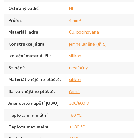
Ochraný vodič
NE
Průřez
4 mm²
Materiál jádra
Cu, pocínovaná
Konstrukce jádra
jemně laněné (tř. 5)
Izolační materiál žil
silikon
Stínění
nestíněný
Materiál vnějšího pláště
silikon
Barva vnějšího pláště
černá
Jmenovité napětí [U0/U]
300/500 V
Teplota minimální
-60 °C
Teplota maximální
+180 °C