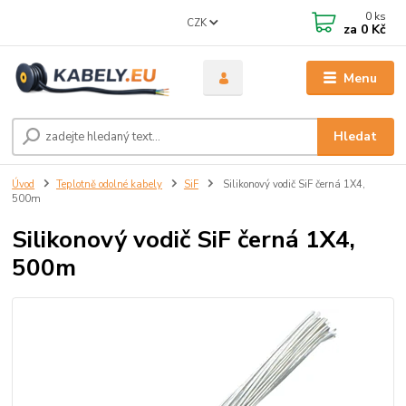
0
ks
CZK
za
0 Kč
Menu
Hledat
Úvod
Teplotně odolné kabely
SiF
Silikonový vodič SiF černá 1X4,
500m
Silikonový vodič SiF černá 1X4,
500m