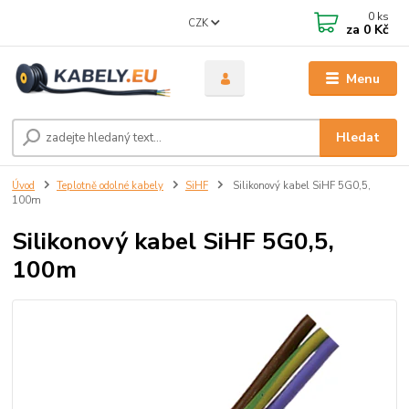
0
ks
CZK
za
0 Kč
Menu
Hledat
Úvod
Teplotně odolné kabely
SiHF
Silikonový kabel SiHF 5G0,5,
100m
Silikonový kabel SiHF 5G0,5,
100m