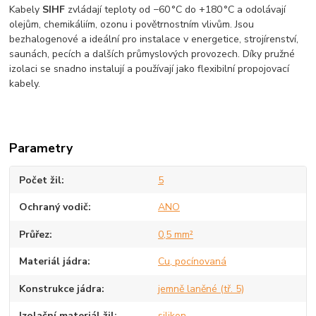
Kabely
SIHF
zvládají teploty od −60 °C do +180 °C a odolávají
olejům, chemikáliím, ozonu i povětrnostním vlivům. Jsou
bezhalogenové a ideální pro instalace v energetice, strojírenství,
saunách, pecích a dalších průmyslových provozech. Díky pružné
izolaci se snadno instalují a používají jako flexibilní propojovací
kabely.
Parametry
Počet žil
5
Ochraný vodič
ANO
Průřez
0,5 mm²
Materiál jádra
Cu, pocínovaná
Konstrukce jádra
jemně laněné (tř. 5)
Izolační materiál žil
silikon