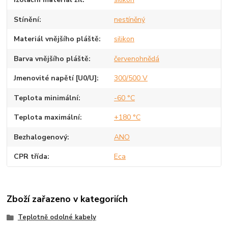
Stínění
nestíněný
Materiál vnějšího pláště
silikon
Barva vnějšího pláště
červenohnědá
Jmenovité napětí [U0/U]
300/500 V
Teplota minimální
-60 °C
Teplota maximální
+180 °C
Bezhalogenový
ANO
CPR třída
Eca
Zboží zařazeno v kategoriích
Teplotně odolné kabely