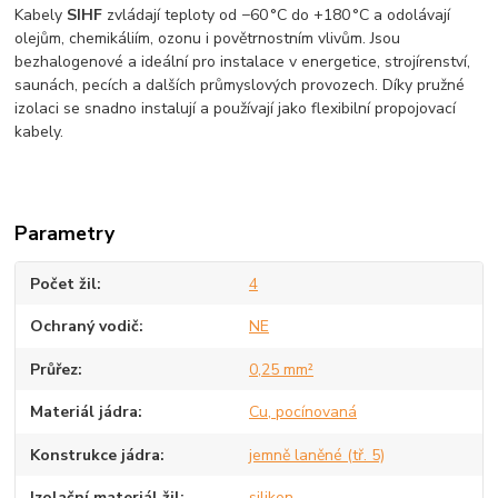
Kabely
SIHF
zvládají teploty od −60 °C do +180 °C a odolávají
olejům, chemikáliím, ozonu i povětrnostním vlivům. Jsou
bezhalogenové a ideální pro instalace v energetice, strojírenství,
saunách, pecích a dalších průmyslových provozech. Díky pružné
izolaci se snadno instalují a používají jako flexibilní propojovací
kabely.
Parametry
Počet žil
4
Ochraný vodič
NE
Průřez
0,25 mm²
Materiál jádra
Cu, pocínovaná
Konstrukce jádra
jemně laněné (tř. 5)
Izolační materiál žil
silikon