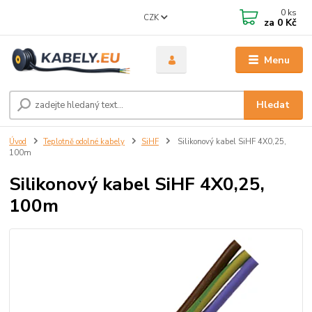
0
ks
CZK
za
0 Kč
Menu
Hledat
Úvod
Teplotně odolné kabely
SiHF
Silikonový kabel SiHF 4X0,25,
100m
Silikonový kabel SiHF 4X0,25,
100m