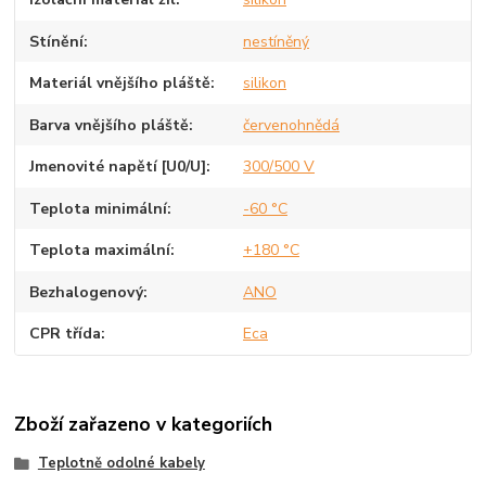
Stínění
nestíněný
Materiál vnějšího pláště
silikon
Barva vnějšího pláště
červenohnědá
Jmenovité napětí [U0/U]
300/500 V
Teplota minimální
-60 °C
Teplota maximální
+180 °C
Bezhalogenový
ANO
CPR třída
Eca
Zboží zařazeno v kategoriích
Teplotně odolné kabely