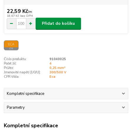
22,59 Kč
/
m
18,67 Kč
bez DPH
Přidat do košíku
Číslo produktu:
91040025
Počet žil:
4
Průřez:
0,25 mm²
Jmenovité napětí [U0/U]:
300/500 V
CPR třída:
Eca
Kompletní specifikace
Parametry
Kompletní specifikace