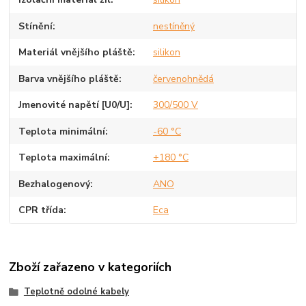
Stínění
nestíněný
Materiál vnějšího pláště
silikon
Barva vnějšího pláště
červenohnědá
Jmenovité napětí [U0/U]
300/500 V
Teplota minimální
-60 °C
Teplota maximální
+180 °C
Bezhalogenový
ANO
CPR třída
Eca
Zboží zařazeno v kategoriích
Teplotně odolné kabely