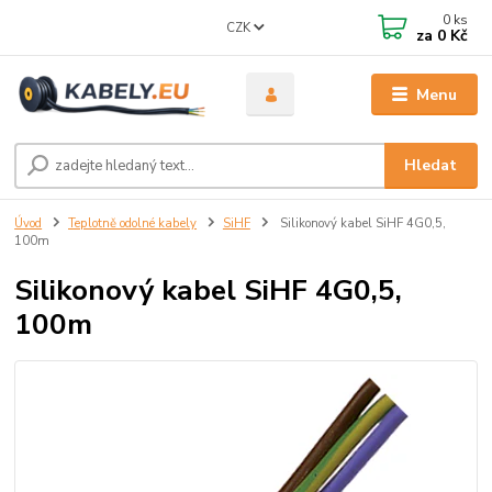
0
ks
CZK
za
0 Kč
Menu
Hledat
Úvod
Teplotně odolné kabely
SiHF
Silikonový kabel SiHF 4G0,5,
100m
Silikonový kabel SiHF 4G0,5,
100m