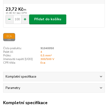
23,72 Kč
/
m
19,60 Kč
bez DPH
Přidat do košíku
Číslo produktu:
91040050
Počet žil:
4
Průřez:
0,5 mm²
Jmenovité napětí [U0/U]:
300/500 V
CPR třída:
Eca
Kompletní specifikace
Parametry
Kompletní specifikace