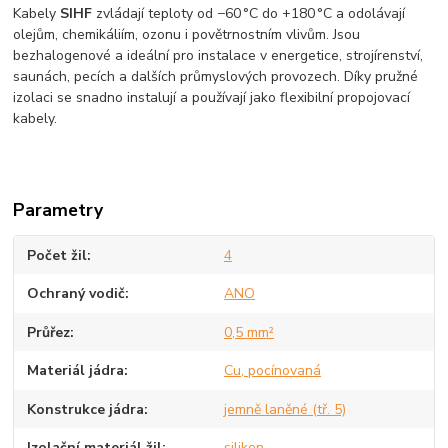
Kabely
SIHF
zvládají teploty od −60 °C do +180 °C a odolávají
olejům, chemikáliím, ozonu i povětrnostním vlivům. Jsou
bezhalogenové a ideální pro instalace v energetice, strojírenství,
saunách, pecích a dalších průmyslových provozech. Díky pružné
izolaci se snadno instalují a používají jako flexibilní propojovací
kabely.
Parametry
Počet žil
4
Ochraný vodič
ANO
Průřez
0,5 mm²
Materiál jádra
Cu, pocínovaná
Konstrukce jádra
jemně laněné (tř. 5)
Izolační materiál žil
silikon