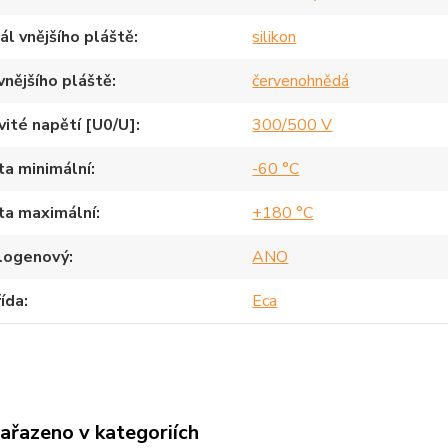
ál vnějšího pláště
silikon
vnějšího pláště
červenohnědá
ité napětí [U0/U]
300/500 V
a minimální
-60 °C
ta maximální
+180 °C
logenový
ANO
ída
Eca
zařazeno v kategoriích