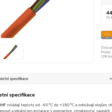
44
36,
Číslo p
Průřez:
CPR tří
etní specifikace
tní specifikace
IHF
zvládají teploty od −60 °C do +180 °C a odolávají olejům, ch
nové a ideální pro instalace v energetice, strojírenství, saunách