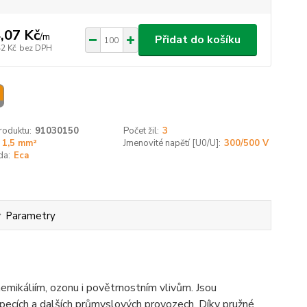
,07 Kč
/
m
Přidat do košíku
42 Kč
bez DPH
roduktu:
91030150
Počet žil:
3
1,5 mm²
Jmenovité napětí [U0/U]:
300/500 V
da:
Eca
Parametry
emikáliím, ozonu i povětrnostním vlivům. Jsou
, pecích a dalších průmyslových provozech. Díky pružné