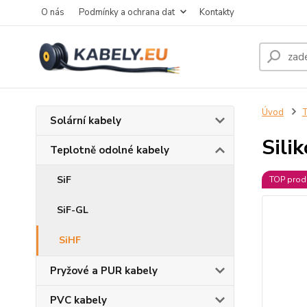
O nás
Podmínky a ochrana dat
Kontakty
Úvod
T
Solární kabely
Sili
Teplotně odolné kabely
SiF
TOP prod
SiF-GL
SiHF
Pryžové a PUR kabely
PVC kabely