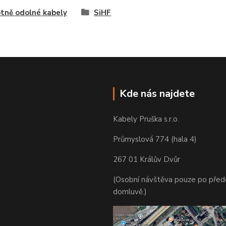
tně odolné kabely
SiHF
Kde nás najdete
Kabely Pruška s.r.o.
Průmyslová 774 (hala 4)
267 01 Králův Dvůr
(Osobní návštěva pouze po před
domluvě.)