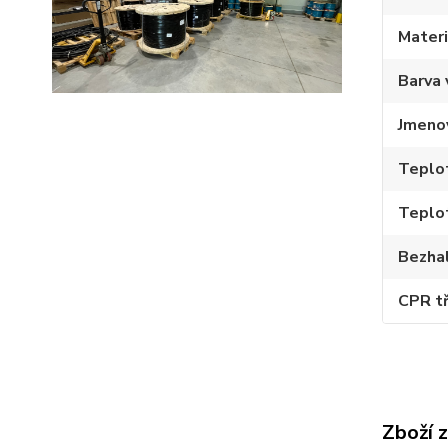
Materi
Barva 
Jmenov
Teplot
Teplo
Bezha
CPR tř
Zboží 