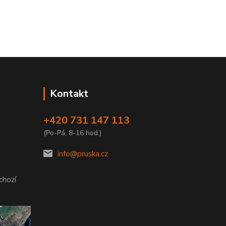
Kontakt
+420 731 147 113
(Po-Pá, 8-16 hod.)
info@pruska.cz
chozí