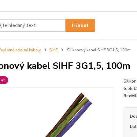
Hledat
eplotně odolné kabely
SiHF
Silikonový kabel SiHF 3G1,5, 100m
konový kabel SiHF 3G1,5, 100m
ukt
Silikon
teplot
flexibi
Dos
Bal