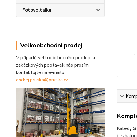
Fotovoltaika
Velkoobchodní prodej
V případě velkoobchodního prodeje a
zakázkových poptávek nás prosím
kontaktujte na e-mailu:
ondrej.pruska@pruska.cz
Kompl
Komple
Kabely
S
bezhaloge