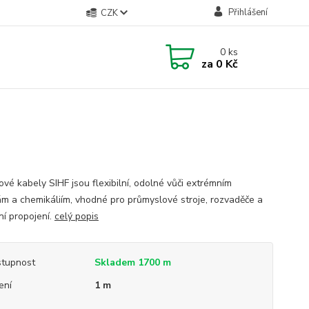
Přihlášení
CZK
0
ks
za
0 Kč
ové kabely SIHF jsou flexibilní, odolné vůči extrémním
ám a chemikáliím, vhodné pro průmyslové stroje, rozvaděče a
lní propojení.
celý popis
tupnost
Skladem 1700 m
ení
1 m