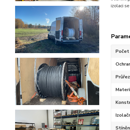
izolaci se
Param
Počet 
Ochran
Průřez
Materi
Konstr
Izolačn
Stíněn