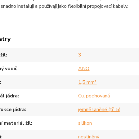
 snadno instalují a používají jako flexibilní propojovací kabely.
etry
žil
3
ý vodič
ANO
1,5 mm²
ál jádra
Cu, pocínovaná
ukce jádra
jemně laněné (tř. 5)
í materiál žil
silikon
í
nestíněný