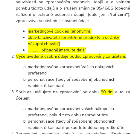
souvislosti se zpracováním osobních údajů a o volném
pohybu těchto údajů a o zrušení směrnice 95/46/ES (obecné
nařízení o ochraně osobních údajů) (dále jen
„Nařízení“
),
zpracovával/a následující osobní údaje:
marketingové cookies (anonymní)
aktivita uživatele (prohlížené produkty a stránky,
nákupní chování)
………….. případně jmenujte další
Výše uvedené osobní údaje budou zpracovány za účelem:
marketingového zpracování Vašich nákupních
preferencí
personalizace (tedy přizpůsobení) obchodních
nabídek či kampaní
Souhlas udělujete na zpracování po dobu
90 dní
a to za
účelem:
marketingového zpracování vašich nákupních
preferencí, pokud tuto dobu neprodloužíte
personalizace (tedy přizpůsobení) obchodních
nabídek či kampaní, pokud tuto dobu neprodloužíte
Zpracování osobních údajů je prováděno Správcem