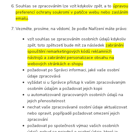
Souhlas se zpracováním lze vzít kdykoliv zpět, a to
úpravou
preferencí ochrany soukromí v patičce webu nebo zasláním
emailu
.
Vezměte, prosíme, na vědomí, že podle Nařízení máte právo:
vzít souhlas se zpracováním osobních údajů kdykoliv
zpět, toto zpětvzetí bude mít za následek
zabránění
spouštění remarketingových kódů reklamních
nástrojů a zabránění personalizace obsahu na
webových stránkách e-shopu
požadovat po Správci informaci, jaké vaše osobní
údaje zpracovává
vyžádat si u Správce přístup k vašim zpracovávaným
osobním údajům a požadovat jejich kopii
u automatizovaně zpracovaných osobních údajů na
jejich přenositelnost
nechat vaše zpracovávané osobní údaje aktualizovat
nebo opravit, popřípadě požadovat omezení jejich
zpracování
požadovat po společnosti výmaz vašich osobních
údajů, pokud se nejedná o osobní údaje, které je