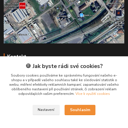
Kontakt
🍪 Jak byste rádi své cookies?
+420 731 147 113
Soubory cookies používáme ke správnému fungování našeho e-
(Po-Pá, 8-16 hod.)
shopu a v případě vašeho souhlasu také ke sledování statistik o
webu, měření efektivity reklamních kampaní, zapamatování vašeho
info@pruska.cz
oblíbeného nastavení při používání stránek, či zobrazení reklam
odpovídajících vašim preferencím.
Více k využití cookies
Souhlasím
Nastavení
Kabely Pruška s.r.o.
Vytvořeno na
Eshop-rychle.cz