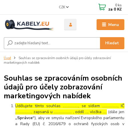
0
ks
CZK
za
0 Kč
Menu
Hledat
Úvod
Souhlas se zpracováním osobních údajů pro účely zobrazování
marketingových nabídek
Souhlas se zpracováním osobních
údajů pro účely zobrazování
marketingových nabídek
Udělujete tímto souhlas ……………..., se sídlem ………………, IČ
………………., zapsaná u ………………… , oddíl …, vložka …..
(dále jen
„Správce“
), aby ve smyslu nařízení Evropského parlamentu
a Rady (EU) č. 2016/679 o ochraně fyzických osob v