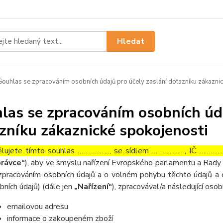
Hledat
ouhlas se zpracováním osobních údajů pro účely zaslání dotazníku zákaznic
las se zpracováním osobních úda
zníku zákaznické spokojenosti
lujete tímto souhlas ……………..., se sídlem ………………, IČ ……………
rávce“
), aby ve smyslu nařízení Evropského parlamentu a Rady 
zpracováním osobních údajů a o volném pohybu těchto údajů a 
bních údajů) (dále jen
„Nařízení“
), zpracovával/a následující osob
emailovou adresu
informace o zakoupeném zboží