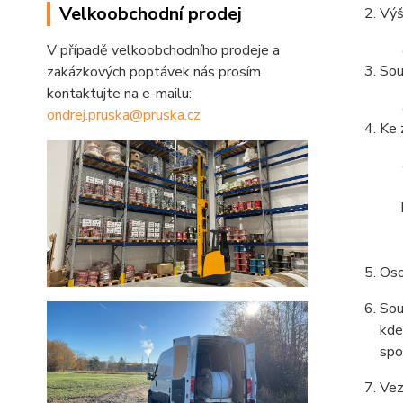
Velkoobchodní prodej
Výš
V případě velkoobchodního prodeje a
Sou
zakázkových poptávek nás prosím
kontaktujte na e-mailu:
ondrej.pruska@pruska.cz
Ke 
Oso
Sou
kde
spo
Vez