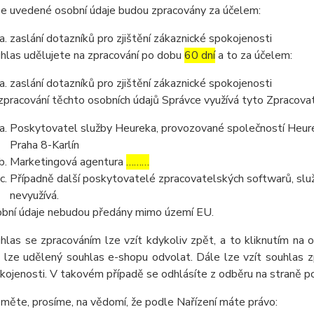
e uvedené osobní údaje budou zpracovány za účelem:
zaslání dotazníků pro zjištění zákaznické spokojenosti
hlas udělujete na zpracování po dobu
60 dní
a to za účelem:
zaslání dotazníků pro zjištění zákaznické spokojenosti
zpracování těchto osobních údajů Správce využívá tyto Zpracova
Poskytovatel služby Heureka, provozované společností Heurek
Praha 8-Karlín
Marketingová agentura
………
Případně další poskytovatelé zpracovatelských softwarů, služ
nevyužívá.
bní údaje nebudou předány mimo území EU.
hlas se zpracováním lze vzít kdykoliv zpět, a to kliknutím na 
 lze udělený souhlas e-shopu odvolat. Dále lze vzít souhlas z
kojenosti. V takovém případě se odhlásíte z odběru na straně 
měte, prosíme, na vědomí, že podle Nařízení máte právo: