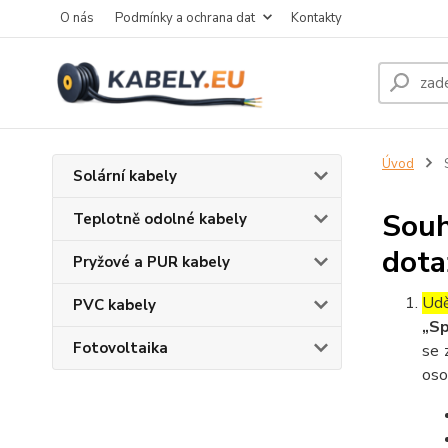
O nás
Podmínky a ochrana dat
Kontakty
Úvod
S
Solární kabely
Souh
Teplotně odolné kabely
dota
Pryžové a PUR kabely
Udě
PVC kabely
„Sp
Fotovoltaika
se 
oso