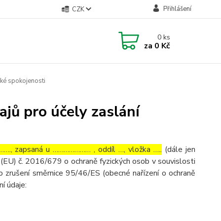
Přihlášení
CZK
0
ks
za
0 Kč
ké spokojenosti
jů pro účely zaslání
…., zapsaná u ………………… , oddíl …, vložka …..
(dále jen
(EU) č. 2016/679 o ochraně fyzických osob v souvislosti
o zrušení směrnice 95/46/ES (obecné nařízení o ochraně
ní údaje: