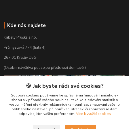
Kde nás najdete
Kabely Pruška s.r.o.
Průmyslová 774 (hala 4)
267 01 Králův Dvůr
(Osobní návštěva pouze po předchozí domluvě.)
🍪 Jak byste rádi své cookies?
Soubory cookies používáme ke správnému fungování našeho e-
shopu a v případě vašeho souhlasu také ke sledování statistik o
webu, měření efektivity reklamních kampaní, zapamatování vašeho
oblíbeného nastavení při používání stránek, či zobrazení reklam
odpovídajících vašim preferencím.
Více k využití cookies