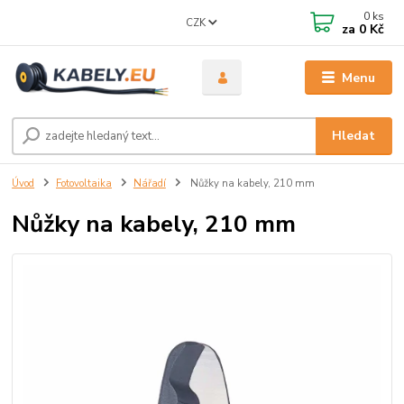
0
ks
CZK
za
0 Kč
Menu
Hledat
Úvod
Fotovoltaika
Nářadí
Nůžky na kabely, 210 mm
Nůžky na kabely, 210 mm