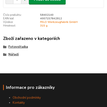
Číslo produktu:
58402140
EAN kód:
4007157642912
Výrobce:
FELO Werkzeugfabrik GmbH
Hmotnost:
315 g
Zboží zařazeno v kategoriích
Fotovoltaika
Nářadí
Informace pro zákazníky
Obchodní podmínky
Kontakty