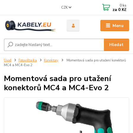
0
ks
CZK
za
0 Kč
Menu
Hledat
Úvod
Fotovoltaika
Konektory
Momentová sada pro utažení konektorů
MC4 a MC4-Evo 2
Momentová sada pro utažení
konektorů MC4 a MC4-Evo 2