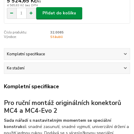
5 524,65 Kč
/
ks
4 565,83 Kč
bez DPH
Přidat do košíku
Číslo produktu:
32.0065
Výrobce:
Stäubli
Kompletní specifikace
Ke stažení
Kompletní specifikace
Pro ruční montáž originálních konektorů
MC4 a MC4-Evo 2
Sada nářadí s nastavitelným momentem se speciální
konstrukcí:
snadné zasunutí, snadné vyjmutí, univerzální držení a
použití jednou rukou. Dodává se s vícesložkovou speciální