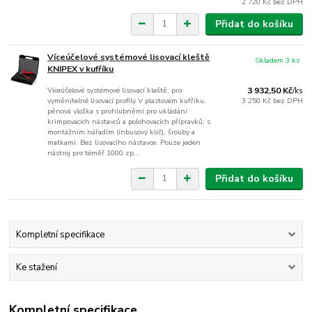
2 720 Kč
bez DPH
Přidat do košíku
Víceúčelové systémové lisovací kleště
Skladem 3 ks
KNIPEX v kufříku
Víceúčelové systémové lisovací kleště, pro
3 932,50 Kč
/
ks
vyměnitelné lisovací profily V plastovém kufříku,
3 250 Kč
bez DPH
pěnová vložka s prohlubněmi pro ukládání
krimpovacích nástavců a polohovacích přípravků; s
montážním nářadím (inbusový klíč), šrouby a
matkami. Bez lisovacího nástavce. Pouze jeden
nástroj pro téměř 1000 zp...
Přidat do košíku
Kompletní specifikace
Ke stažení
Kompletní specifikace