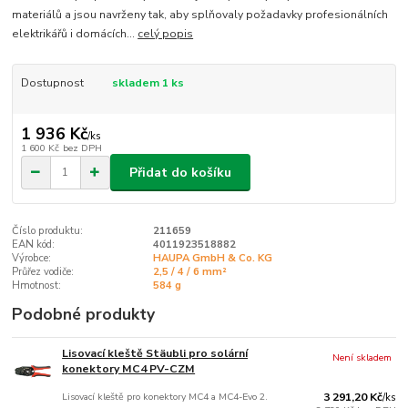
materiálů a jsou navrženy tak, aby splňovaly požadavky profesionálních
elektrikářů i domácích...
celý popis
Dostupnost
skladem 1 ks
1 936 Kč
/
ks
1 600 Kč
bez DPH
Přidat do košíku
Číslo produktu:
211659
EAN kód:
4011923518882
Výrobce:
HAUPA GmbH & Co. KG
Průřez vodiče:
2,5 / 4 / 6 mm²
Hmotnost:
584 g
Podobné produkty
Lisovací kleště Stäubli pro solární
Není skladem
konektory MC4 PV-CZM
Lisovací kleště pro konektory MC4 a MC4-Evo 2.
3 291,20 Kč
/
ks