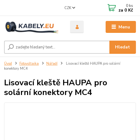
0
ks
CZK
za
0 Kč
Menu
Hledat
Úvod
Fotovoltaika
Nářadí
Lisovací kleště HAUPA pro solární
konektory MC4
Lisovací kleště HAUPA pro
solární konektory MC4