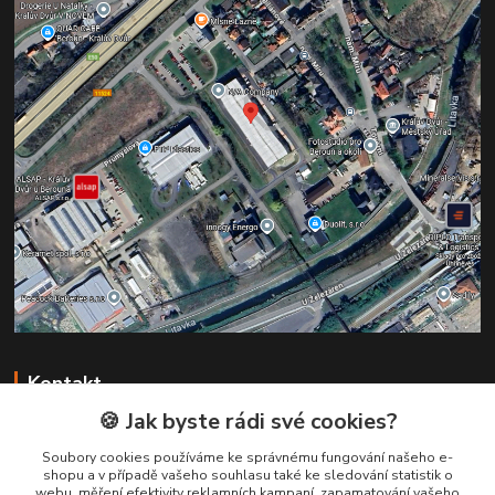
Kontakt
🍪 Jak byste rádi své cookies?
+420 731 147 113
Soubory cookies používáme ke správnému fungování našeho e-
(Po-Pá, 8-16 hod.)
shopu a v případě vašeho souhlasu také ke sledování statistik o
webu, měření efektivity reklamních kampaní, zapamatování vašeho