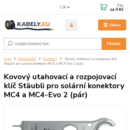
0
ks
CZK
za
0 Kč
Menu
Hledat
Úvod
Fotovoltaika
Konektory
Kovový utahovací a rozpojovací klíč
Stäubli pro solární konektory MC4 a MC4-Evo 2 (pár)
Kovový utahovací a rozpojovací
klíč Stäubli pro solární konektory
MC4 a MC4-Evo 2 (pár)