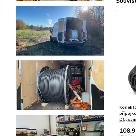
Souvise
Konekto
přípojko
DC, sa
108,9