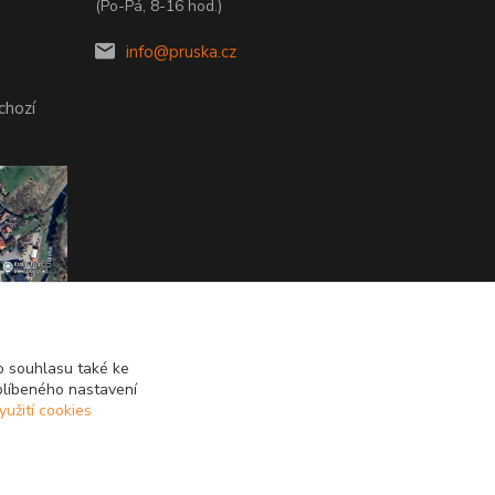
(Po-Pá, 8-16 hod.)
info@pruska.cz
chozí
 souhlasu také ke
blíbeného nastavení
yužití cookies