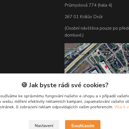
Průmyslová 774 (hala 4)
267 01 Králův Dvůr
(Osobní návštěva pouze po před
domluvě.)
🍪 Jak byste rádi své cookies?
používáme ke správnému fungování našeho e-shopu a v případě vašeho
k o webu, měření efektivity reklamních kampaní, zapamatování vašeho o
 stránek, či zobrazení reklam odpovídajících vašim preferencím.
Více k v
Souhlasím
Nastavení