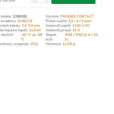
Kč
bez DPH
roduktu:
1386381
Výrobce:
PHOENIX CONTACT
 konektorů:
SUNCLIX
Průřez vodiče:
2,5 / 4 / 6 mm²
průměr kabelu:
5,5-8,0 mm
Jmenovité napětí:
1100 V DC
té impulsní napětí:
12,8 kV
Jmenovitý proud:
35 A
 okolních
-40 °C až +85
Stupeň
IP66 / IP68 (2 m / 24
°C
krytí:
h)
ochrany, rozepnutý:
IP2x
Hmotnost:
11,58 g