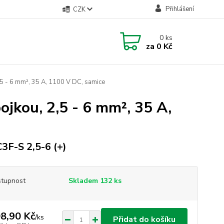
Přihlášení
CZK
0
ks
za
0 Kč
5 - 6 mm², 35 A, 1100 V DC, samice
jkou, 2,5 - 6 mm², 35 A,
3F-S 2,5-6 (+)
tupnost
Skladem 132 ks
8,90 Kč
/
ks
Přidat do košíku