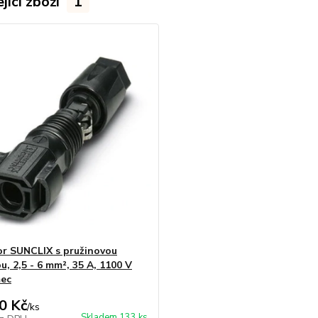
jící zboží
1
r SUNCLIX s pružinovou
u, 2,5 - 6 mm², 35 A, 1100 V
mec
0 Kč
/
ks
Skladem 133 ks