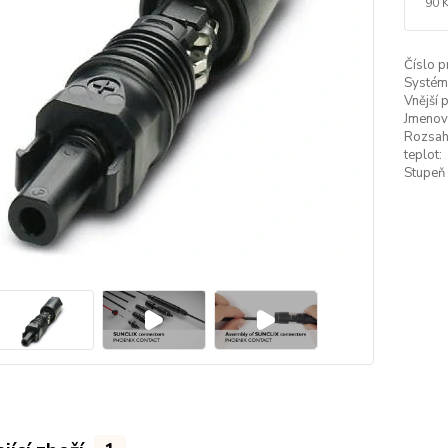
90 
Číslo p
Systém
Vnější 
Jmenovi
Rozsah
teplot:
Stupeň 