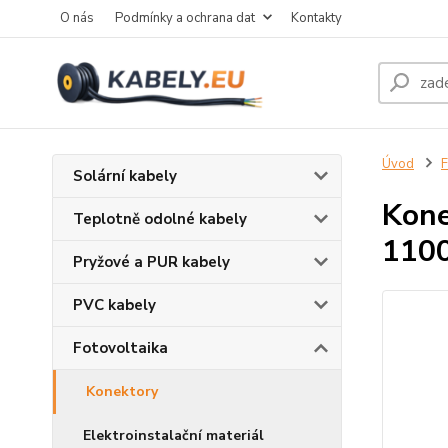
O nás
Podmínky a ochrana dat
Kontakty
Úvod
F
Solární kabely
Kone
Teplotně odolné kabely
1100
Pryžové a PUR kabely
PVC kabely
Fotovoltaika
Konektory
Elektroinstalační materiál