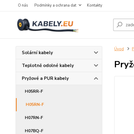
O nás
Podmínky a ochrana dat
Kontakty
Úvod
P
Solární kabely
Pryž
Teplotně odolné kabely
Pryžové a PUR kabely
H05RR-F
H05RN-F
H07RN-F
H07BQ-F