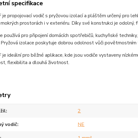
tní specifikace
e propojovací vodič s pryžovou izolací a pláštěm určený pro leh
 mokrých prostorách i v exteriéru. Díky své konstrukci je odolný, f
e používá pro připojení domácích spotřebičů, kuchyňské techniky
 Pryžová izolace poskytuje dobrou odolnost vůči povětrnostním 
je ideální pro běžné aplikace, kde jsou vodiče vystaveny nízk
t, flexibilita a dlouhá životnost.
etry
žil
2
ý vodič
NE
1 mm²