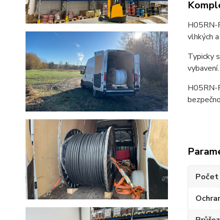
Komple
H05RN-F j
vlhkých a
Typicky s
vybavení.
H05RN-F 
bezpečnos
Param
Počet 
Ochran
Průřez