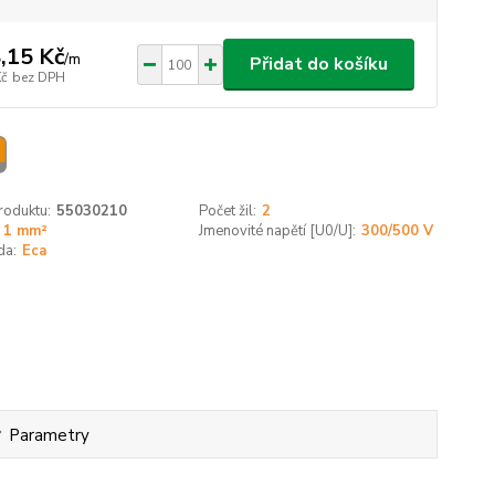
,15 Kč
/
m
Přidat do košíku
Kč
bez DPH
roduktu:
55030210
Počet žil:
2
1 mm²
Jmenovité napětí [U0/U]:
300/500 V
da:
Eca
Parametry