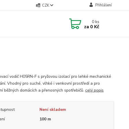
Přihlášení
CZK
0
ks
za
0 Kč
ovací vodič H05RN-F s pryžovou izolací pro lehké mechanické
ní. Vhodný pro suché, vlhké i venkovní prostředí a pro
ení běžných domácích a přenosných spotřebičů.
celý popis
tupnost
Není skladem
ení
100 m