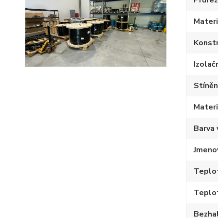
Materi
Konstr
Izolačn
Stíněn
Materi
Barva 
Jmenov
Teplot
Teplo
Bezha