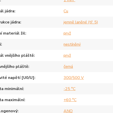
ál jádra
Cu
ukce jádra
jemně laněné (tř. 5)
í materiál žil
pryž
í
nestíněný
ál vnějšího pláště
pryž
vnějšího pláště
černá
ité napětí [U0/U]
300/500 V
a minimální
-25 °C
ta maximální
+60 °C
logenový
ANO