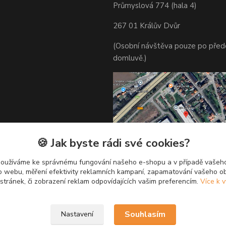
Průmyslová 774 (hala 4)
267 01 Králův Dvůr
(Osobní návštěva pouze po před
domluvě.)
🍪 Jak byste rádi své cookies?
používáme ke správnému fungování našeho e-shopu a v případě vašeho
k o webu, měření efektivity reklamních kampaní, zapamatování vašeho o
 stránek, či zobrazení reklam odpovídajících vašim preferencím.
Více k v
Souhlasím
Nastavení