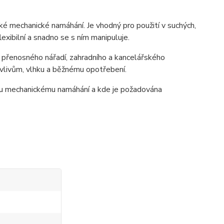
ké mechanické namáhání. Je vhodný pro použití v suchých,
lexibilní a snadno se s ním manipuluje.
, přenosného nářadí, zahradního a kancelářského
vlivům, vlhku a běžnému opotřebení.
ému mechanickému namáhání a kde je požadována