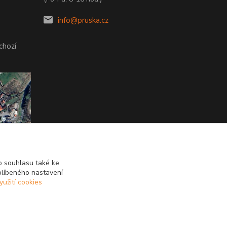
info@pruska.cz
chozí
 souhlasu také ke
blíbeného nastavení
yužití cookies