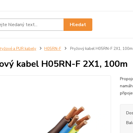
Hledat
ryžové a PUR kabely
H05RN-F
Pryžový kabel H05RN-F 2X1, 100m
ový kabel H05RN-F 2X1, 100m
Propoj
namáhá
připoj
Dos
Bal