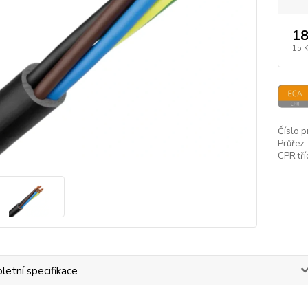
18
15 
Číslo p
Průřez:
CPR tří
etní specifikace