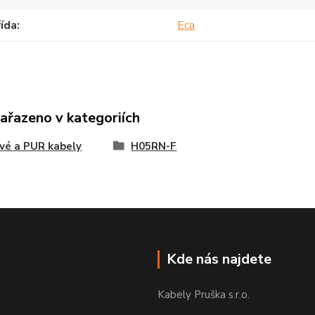
ída
Eca
zařazeno v kategoriích
vé a PUR kabely
H05RN-F
Kde nás najdete
Kabely Pruška s.r.o.