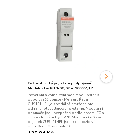
Fotovoltaický pojistkový odpojovač
Fotovoltaic
Modulostar® 10x38, 32 A, 1000 V, 1P
typu 1+2, 10
Inovativní a komplexní řada modulostar®
STP T1+2 5 PV
odpojovačů pojistek Mersen. Řada
pokročilou o
CUS101HEL je speciálně navržena pro
fotovoltaiký
ochranu fotovoltaických systémů. Modulární
optimalizov
odpínače jsou bezpečné podle norem IEC a
teplotníhoo
UL se stupněm krytí IP20. Modulární držáky
hodnotě zkra
pojistek CUS101HEL jsou k dispozici v 1
nevyžaduje ž
pólu. Řada Modulostar® j...
přapětí (zálož