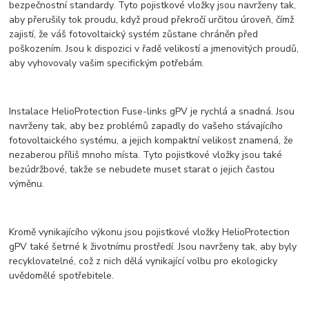
bezpečnostní standardy. Tyto pojistkové vložky jsou navrženy tak,
aby přerušily tok proudu, když proud překročí určitou úroveň, čímž
zajistí, že váš fotovoltaický systém zůstane chráněn před
poškozením. Jsou k dispozici v řadě velikostí a jmenovitých proudů,
aby vyhovovaly vašim specifickým potřebám.
Instalace HelioProtection Fuse-links gPV je rychlá a snadná. Jsou
navrženy tak, aby bez problémů zapadly do vašeho stávajícího
fotovoltaického systému, a jejich kompaktní velikost znamená, že
nezaberou příliš mnoho místa. Tyto pojistkové vložky jsou také
bezúdržbové, takže se nebudete muset starat o jejich častou
výměnu.
Kromě vynikajícího výkonu jsou pojistkové vložky HelioProtection
gPV také šetrné k životnímu prostředí. Jsou navrženy tak, aby byly
recyklovatelné, což z nich dělá vynikající volbu pro ekologicky
uvědomělé spotřebitele.