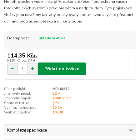
HelioProtection Fuse-links gPV, dokonalé řešení pro ochranu vašich
fotovoltaických systémů před přepětím a nadproudem. Tyto pojistkové
vložky jsou navrženy tak, aby poskytovaly spolehlivou a rychle působící
ochranu proti úderu blesku a d...
celý popis
Dostupnost
Skladem 49 ks
114,35 Kč
/
ks
94,50 Kč
bez DPH
Přidat do košíku
Číslo produktu:
HP10M32
Jmenovitý proud:
32 A
Jmenovité napětí:
1000 V DC
Charakteristika:
gPV
Vypínací schopnost:
50 kA
Velikost pojistky:
10x38
Kompletní specifikace