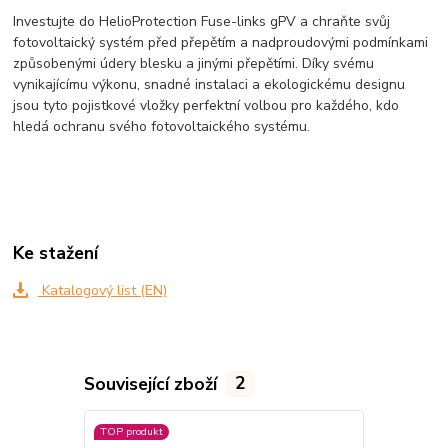
Investujte do HelioProtection Fuse-links gPV a chraňte svůj
fotovoltaický systém před přepětím a nadproudovými podmínkami
způsobenými údery blesku a jinými přepětími. Díky svému
vynikajícímu výkonu, snadné instalaci a ekologickému designu
jsou tyto pojistkové vložky perfektní volbou pro každého, kdo
hledá ochranu svého fotovoltaického systému.
Ke stažení
Katalogový list (EN)
Související zboží
2
TOP produkt
TOP produkt