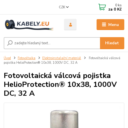
0
ks
CZK
za
0 Kč
Menu
Hledat
Úvod
Fotovoltaika
Elektroinstalační materiál
Fotovoltaická válcová
pojistka HelioProtection® 10x38, 1000V DC, 32 A
Fotovoltaická válcová pojistka
HelioProtection® 10x38, 1000V
DC, 32 A