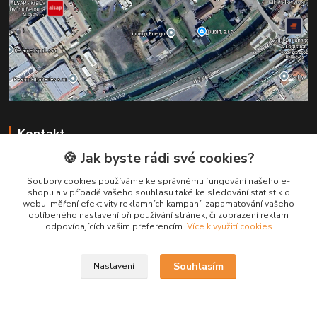
Kontakt
🍪 Jak byste rádi své cookies?
+420 731 147 113
Soubory cookies používáme ke správnému fungování našeho e-
(Po-Pá, 8-16 hod.)
shopu a v případě vašeho souhlasu také ke sledování statistik o
webu, měření efektivity reklamních kampaní, zapamatování vašeho
info@pruska.cz
oblíbeného nastavení při používání stránek, či zobrazení reklam
odpovídajících vašim preferencím.
Více k využití cookies
Souhlasím
Nastavení
Kabely Pruška s.r.o.
Vytvořeno na
Eshop-rychle.cz