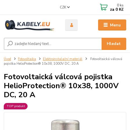
0
ks
CZK
za
0 Kč
Menu
Hledat
Úvod
Fotovoltaika
Elektroinstalační materiál
Fotovoltaická válcová
pojistka HelioProtection® 10x38, 1000V DC, 20 A
Fotovoltaická válcová pojistka
HelioProtection® 10x38, 1000V
DC, 20 A
TOP produkt