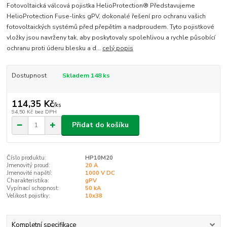
Fotovoltaická válcová pojistka HelioProtection® Představujeme
HelioProtection Fuse-links gPV, dokonalé řešení pro ochranu vašich
fotovoltaických systémů před přepětím a nadproudem. Tyto pojistkové
vložky jsou navrženy tak, aby poskytovaly spolehlivou a rychle působící
ochranu proti úderu blesku a d...
celý popis
Dostupnost
Skladem 148 ks
114,35 Kč
/
ks
94,50 Kč
bez DPH
Přidat do košíku
Číslo produktu:
HP10M20
Jmenovitý proud:
20 A
Jmenovité napětí:
1000 V DC
Charakteristika:
gPV
Vypínací schopnost:
50 kA
Velikost pojistky:
10x38
Kompletní specifikace