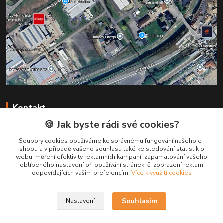
Kontakt
🍪 Jak byste rádi své cookies?
+420 731 147 113
Soubory cookies používáme ke správnému fungování našeho e-
(Po-Pá, 8-16 hod.)
shopu a v případě vašeho souhlasu také ke sledování statistik o
webu, měření efektivity reklamních kampaní, zapamatování vašeho
info@pruska.cz
oblíbeného nastavení při používání stránek, či zobrazení reklam
odpovídajících vašim preferencím.
Více k využití cookies
Souhlasím
Nastavení
Kabely Pruška s.r.o.