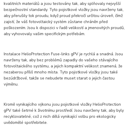
kvalitních materiálů a jsou testovány tak, aby splňovaly nejvyšší
bezpečnostní standardy. Tyto pojistkové vložky jsou navrženy tak,
aby přerušily tok proudu, když proud překročí určitou úroveň, čímž
zajistí, že váš fotovoltaický systém zůstane chráněn před
poškozením. Jsou k dispozici v řadě velikostí a jmenovitých proudů,
aby vyhovovaly vašim specifickým potřebám.
Instalace HelioProtection Fuse-links gPV je rychlá a snadná. Jsou
navrženy tak, aby bez problémů zapadly do vašeho stávajícího
fotovoltaického systému, a jejich kompaktní velikost znamená, že
nezaberou příliš mnoho místa. Tyto pojistkové vložky jsou také
bezúdržbové, takže se nebudete muset starat o jejich častou
výměnu.
Kromě vynikajícího výkonu jsou pojistkové vložky HelioProtection
gPV také šetrné k životnímu prostředí. Jsou navrženy tak, aby byly
recyklovatelné, což z nich dělá vynikající volbu pro ekologicky
uvědomělé spotřebitele.