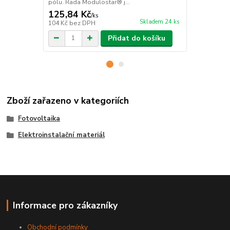
pólu. Řada Modulostar® j...
přapětí (zálož
125,84 Kč
2 662 Kč
/
ks
Skladem 24 ks
104 Kč
bez DPH
2 200 Kč
bez
Přidat do košíku
Zboží zařazeno v kategoriích
Fotovoltaika
Elektroinstalační materiál
Informace pro zákazníky
Obchodní podmínky