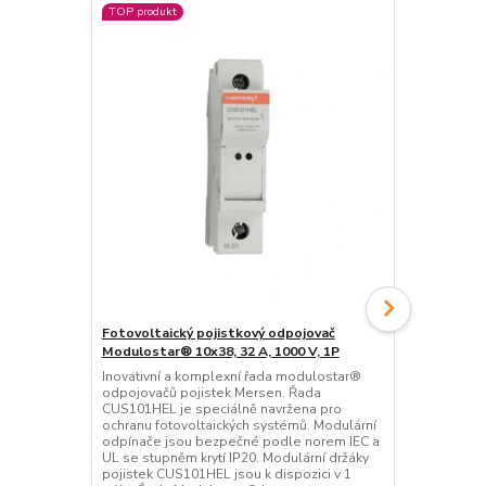
TOP produkt
TOP produkt
Fotovoltaický pojistkový odpojovač
Fotovoltaic
Modulostar® 10x38, 32 A, 1000 V, 1P
typu 1+2, 10
Inovativní a komplexní řada modulostar®
STP T1+2 5 PV
odpojovačů pojistek Mersen. Řada
pokročilou o
CUS101HEL je speciálně navržena pro
fotovoltaiký
ochranu fotovoltaických systémů. Modulární
optimalizov
odpínače jsou bezpečné podle norem IEC a
teplotníhoo
UL se stupněm krytí IP20. Modulární držáky
hodnotě zkra
pojistek CUS101HEL jsou k dispozici v 1
nevyžaduje ž