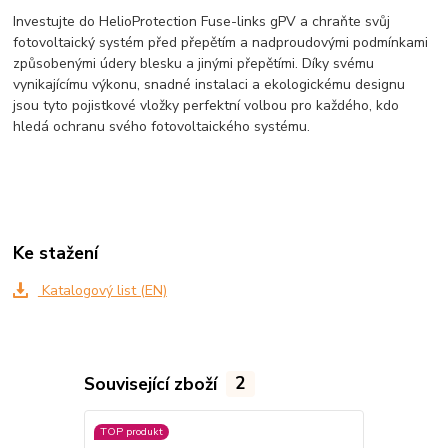
Investujte do HelioProtection Fuse-links gPV a chraňte svůj
fotovoltaický systém před přepětím a nadproudovými podmínkami
způsobenými údery blesku a jinými přepětími. Díky svému
vynikajícímu výkonu, snadné instalaci a ekologickému designu
jsou tyto pojistkové vložky perfektní volbou pro každého, kdo
hledá ochranu svého fotovoltaického systému.
Ke stažení
Katalogový list (EN)
Související zboží
2
TOP produkt
TOP produkt