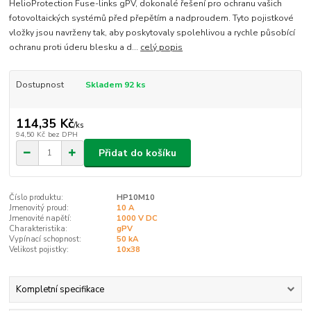
HelioProtection Fuse-links gPV, dokonalé řešení pro ochranu vašich
fotovoltaických systémů před přepětím a nadproudem. Tyto pojistkové
vložky jsou navrženy tak, aby poskytovaly spolehlivou a rychle působící
ochranu proti úderu blesku a d...
celý popis
Dostupnost
Skladem 92 ks
114,35 Kč
/
ks
94,50 Kč
bez DPH
Přidat do košíku
Číslo produktu:
HP10M10
Jmenovitý proud:
10 A
Jmenovité napětí:
1000 V DC
Charakteristika:
gPV
Vypínací schopnost:
50 kA
Velikost pojistky:
10x38
Kompletní specifikace