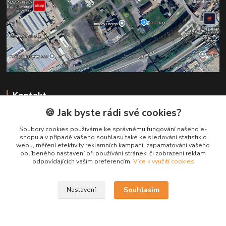
Kontakt
🍪 Jak byste rádi své cookies?
+420 731 147 113
Soubory cookies používáme ke správnému fungování našeho e-
(Po-Pá, 8-16 hod.)
shopu a v případě vašeho souhlasu také ke sledování statistik o
webu, měření efektivity reklamních kampaní, zapamatování vašeho
info@pruska.cz
oblíbeného nastavení při používání stránek, či zobrazení reklam
odpovídajících vašim preferencím.
Více k využití cookies
Souhlasím
Nastavení
Kabely Pruška s.r.o.
Vytvořeno na
Eshop-rychle.cz