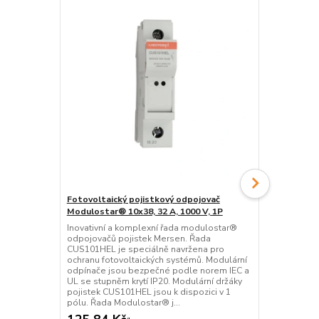
Fotovoltaický pojistkový odpojovač
Fotovoltaic
Modulostar® 10x38, 32 A, 1000 V, 1P
typu 1+2, 10
Inovativní a komplexní řada modulostar®
STP T1+2 5 PV
odpojovačů pojistek Mersen. Řada
pokročilou o
CUS101HEL je speciálně navržena pro
fotovoltaiký
ochranu fotovoltaických systémů. Modulární
optimalizov
odpínače jsou bezpečné podle norem IEC a
teplotníhoo
UL se stupněm krytí IP20. Modulární držáky
hodnotě zkra
pojistek CUS101HEL jsou k dispozici v 1
nevyžaduje ž
pólu. Řada Modulostar® j...
přapětí (zálož