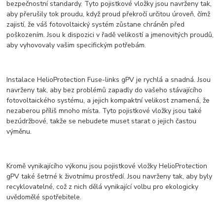
bezpečnostní standardy. Tyto pojistkové vložky jsou navrženy tak,
aby přerušily tok proudu, když proud překročí určitou úroveň, čímž
zajistí, že váš fotovoltaický systém zůstane chráněn před
poškozením. Jsou k dispozici v řadě velikostí a jmenovitých proudů,
aby vyhovovaly vašim specifickým potřebám.
Instalace HelioProtection Fuse-links gPV je rychlá a snadná. Jsou
navrženy tak, aby bez problémů zapadly do vašeho stávajícího
fotovoltaického systému, a jejich kompaktní velikost znamená, že
nezaberou příliš mnoho místa. Tyto pojistkové vložky jsou také
bezúdržbové, takže se nebudete muset starat o jejich častou
výměnu.
Kromě vynikajícího výkonu jsou pojistkové vložky HelioProtection
gPV také šetrné k životnímu prostředí. Jsou navrženy tak, aby byly
recyklovatelné, což z nich dělá vynikající volbu pro ekologicky
uvědomělé spotřebitele.