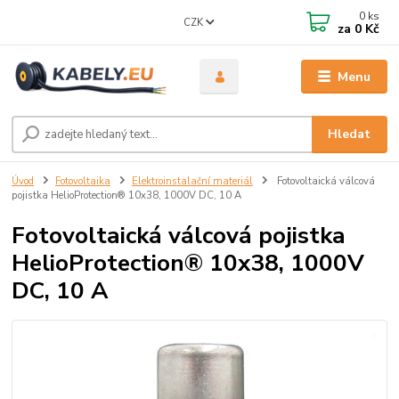
0
ks
CZK
za
0 Kč
Menu
Hledat
Úvod
Fotovoltaika
Elektroinstalační materiál
Fotovoltaická válcová
pojistka HelioProtection® 10x38, 1000V DC, 10 A
Fotovoltaická válcová pojistka
HelioProtection® 10x38, 1000V
DC, 10 A