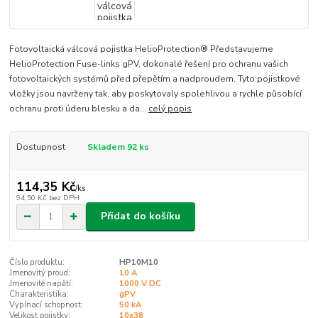
Fotovoltaická válcová pojistka HelioProtection® Představujeme
HelioProtection Fuse-links gPV, dokonalé řešení pro ochranu vašich
fotovoltaických systémů před přepětím a nadproudem. Tyto pojistkové
vložky jsou navrženy tak, aby poskytovaly spolehlivou a rychle působící
ochranu proti úderu blesku a da...
celý popis
Dostupnost
Skladem 92 ks
114,35 Kč
/
ks
94,50 Kč
bez DPH
Přidat do košíku
Číslo produktu:
HP10M10
Jmenovitý proud:
10 A
Jmenovité napětí:
1000 V DC
Charakteristika:
gPV
Vypínací schopnost:
50 kA
Velikost pojistky:
10x38