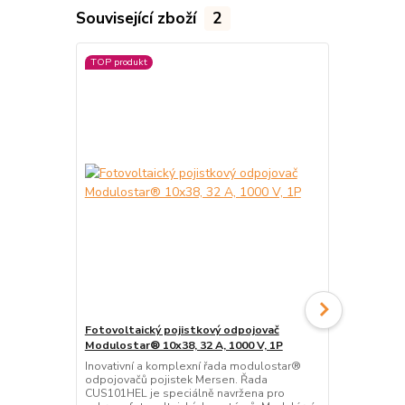
Související zboží
2
TOP produkt
TOP produkt
Fotovoltaický pojistkový odpojovač
Fotovoltaic
Modulostar® 10x38, 32 A, 1000 V, 1P
typu 1+2, 10
Inovativní a komplexní řada modulostar®
STP T1+2 5 PV
odpojovačů pojistek Mersen. Řada
pokročilou o
CUS101HEL je speciálně navržena pro
fotovoltaiký