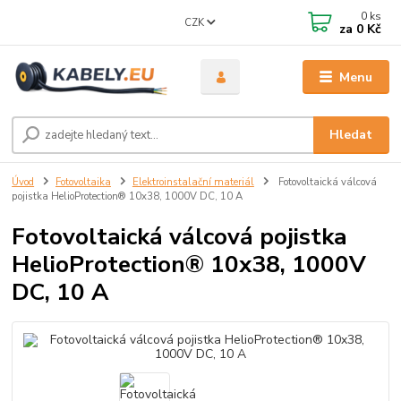
0
ks
CZK
za
0 Kč
Menu
Hledat
Úvod
Fotovoltaika
Elektroinstalační materiál
Fotovoltaická válcová
pojistka HelioProtection® 10x38, 1000V DC, 10 A
Fotovoltaická válcová pojistka
HelioProtection® 10x38, 1000V
DC, 10 A