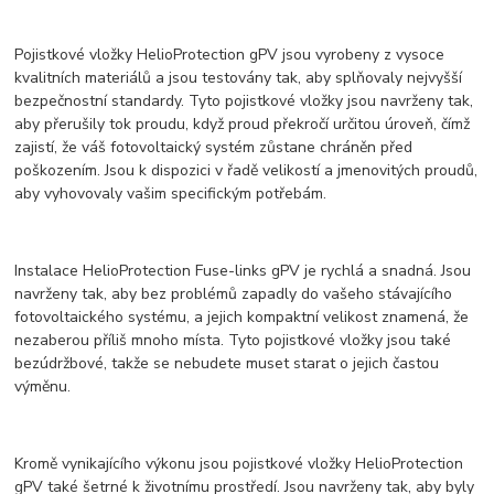
Pojistkové vložky HelioProtection gPV jsou vyrobeny z vysoce
kvalitních materiálů a jsou testovány tak, aby splňovaly nejvyšší
bezpečnostní standardy. Tyto pojistkové vložky jsou navrženy tak,
aby přerušily tok proudu, když proud překročí určitou úroveň, čímž
zajistí, že váš fotovoltaický systém zůstane chráněn před
poškozením. Jsou k dispozici v řadě velikostí a jmenovitých proudů,
aby vyhovovaly vašim specifickým potřebám.
Instalace HelioProtection Fuse-links gPV je rychlá a snadná. Jsou
navrženy tak, aby bez problémů zapadly do vašeho stávajícího
fotovoltaického systému, a jejich kompaktní velikost znamená, že
nezaberou příliš mnoho místa. Tyto pojistkové vložky jsou také
bezúdržbové, takže se nebudete muset starat o jejich častou
výměnu.
Kromě vynikajícího výkonu jsou pojistkové vložky HelioProtection
gPV také šetrné k životnímu prostředí. Jsou navrženy tak, aby byly