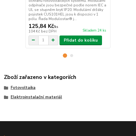
ochranu fotovoltaických systémů. Modulární
optimalizov
odpínače jsou bezpečné podle norem IEC a
teplotníhoo
UL se stupněm krytí IP20. Modulární držáky
hodnotě zkra
pojistek CUS101HEL jsou k dispozici v 1
nevyžaduje ž
pólu. Řada Modulostar® j...
přapětí (zálož
125,84 Kč
2 662 Kč
/
ks
Skladem 24 ks
104 Kč
bez DPH
2 200 Kč
bez
Přidat do košíku
Zboží zařazeno v kategoriích
Fotovoltaika
Elektroinstalační materiál