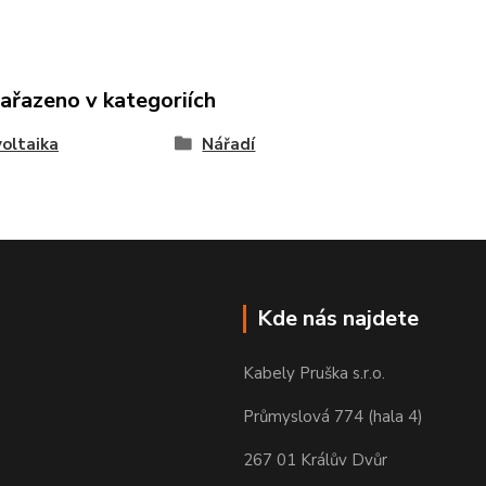
zařazeno v kategoriích
oltaika
Nářadí
Kde nás najdete
Kabely Pruška s.r.o.
Průmyslová 774 (hala 4)
267 01 Králův Dvůr