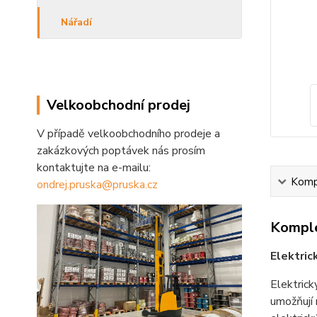
Nářadí
Velkoobchodní prodej
V případě velkoobchodního prodeje a
zakázkových poptávek nás prosím
kontaktujte na e-mailu:
Kompl
ondrej.pruska@pruska.cz
Komple
Elektric
Elektrick
umožňují