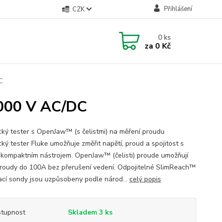
Přihlášení
CZK
0
ks
za
0 Kč
C
1000 V AC/DC
ický tester s OpenJaw™ (s čelistmi) na měření proudu
cký tester Fluke umožňuje změřit napětí, proud a spojitost s
 kompaktním nástrojem. OpenJaw™ (čelisti) proude umožňují
proudy do 100A bez přerušení vedení. Odpojitelné SlimReach™
ací sondy jsou uzpůsobeny podle národ...
celý popis
tupnost
Skladem 3 ks