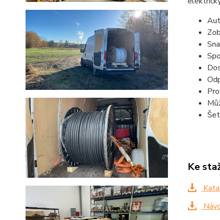
elektrick
Aut
Zob
Sna
Spo
Dos
Odp
Pro
Můž
Šet
Ke sta
Katal
Návo