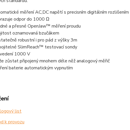
ých standardů.
omatické měření AC,DC napětí s precisním digitálním rozlišením
razuje odpor do 1000 Ω
dné a přesné OpenJaw™ měření proudu
jitost oznamovaná bzučákem
tatečně robustní i pro pád z výšky 3m
ojitelné SlimReach™ testovací sondy
vedení 1000 V
e zůstat připojený mnohem déle něž analogový měřič
ření baterie automatickým vypnutím
žení
ogový list
d k provozu