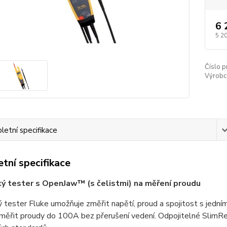
6 
5 2
Číslo p
Výrobc
etní specifikace
tní specifikace
ký tester s OpenJaw™ (s čelistmi) na měření proudu
ý tester Fluke umožňuje změřit napětí, proud a spojitost s jed
 měřit proudy do 100A bez přerušení vedení. Odpojitelné SlimR