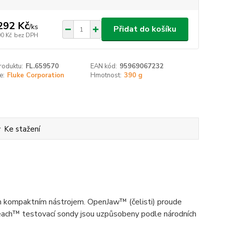
292 Kč
/
ks
Přidat do košíku
00 Kč
bez DPH
roduktu:
FL.659570
EAN kód:
95969067232
e:
Fluke Corporation
Hmotnost:
390 g
Ke stažení
ním kompaktním nástrojem. OpenJaw™ (čelisti) proude
each™ testovací sondy jsou uzpůsobeny podle národních